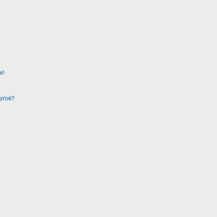
и!
угов?