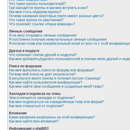
Что такое группы пользователей?
Где находятся группы и как мне вступить в них?
Как мне стать лидером группы?
Почему названия некоторых групп имеют разные цвета?
Что такое группа по умолчанию?
Что означает ссылка «Наша команда»?
Личные сообщения
Я не могу отправить личные сообщения!
Я постоянно получаю нежелательные личные сообщения!
Я получил спам или оскорбительный email от кого-то с этой конференци
Друзья и недруги
Что означают списки друзей и недругов?
Как мне добавлять/удалять пользователей в списках моих друзей и недр
Поиск по форумам
Как мне выполнить поиск по форуму или форумам?
Почему мой поиск не даёт результатов?
В результате моего поиска я получил пустую страницу!
Как мне найти пользователя конференции?
Как мне найти свои сообщения и созданные мной темы?
Закладки и подписка на темы
Чем отличаются закладки от подписки?
Как мне подписаться на определённую тему или форум?
Как мне отказаться от подписки?
Вложения
Какие вложения разрешены на этой конференции?
Как мне найти мои вложения?
Информация о phpBB3