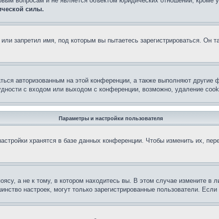
овым вопросам и не является объектом юридических отношений, кроме 
ической силы.
или запретил имя, под которым вы пытаетесь зарегистрироваться. Он т
аться авторизованным на этой конференции, а также выполняют другие ф
дности с входом или выходом с конференции, возможно, удаление cook
Параметры и настройки пользователя
астройки хранятся в базе данных конференции. Чтобы изменить их, пер
су, а не к тому, в котором находитесь вы. В этом случае измените в ли
льшинство настроек, могут только зарегистрированные пользователи. Есл