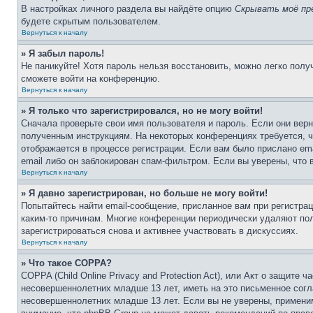
В настройках личного раздела вы найдёте опцию
Скрывать моё пр
будете скрытым пользователем.
Вернуться к началу
» Я забыл пароль!
Не паникуйте! Хотя пароль нельзя восстановить, можно легко пол
сможете войти на конференцию.
Вернуться к началу
» Я только что зарегистрировался, но не могу войти!
Сначала проверьте свои имя пользователя и пароль. Если они верн
полученным инструкциям. На некоторых конференциях требуется, 
отображается в процессе регистрации. Если вам было прислано em
email либо он заблокирован спам-фильтром. Если вы уверены, что 
Вернуться к началу
» Я давно зарегистрирован, но больше не могу войти!
Попытайтесь найти email-сообщение, присланное вам при регистрац
каким-то причинам. Многие конференции периодически удаляют по
зарегистрироваться снова и активнее участвовать в дискуссиях.
Вернуться к началу
» Что такое COPPA?
COPPA (Child Online Privacy and Protection Act), или Акт о защите
несовершеннолетних младше 13 лет, иметь на это письменное согл
несовершеннолетних младше 13 лет. Если вы не уверены, применим