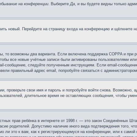
ебывание на конференции
. Выберите
Да
, и вы будете видны только адм
учить новый. Перейдите на страницу входа на конференцию и щёлкните 
ы, то возможны два варианта. Если включена поддержка COPPA и при ре
чтобы все новые учётные записи были активированы пользователями или
ail-сообщение, следуйте полученным инструкциям. Если email-сообщение
ввели правильный адрес email, попробуйте связаться с администратором
ии, проверьте свои имя и пароль и попробуйте войти снова. Возможно,
льзователей, длительное время не оставляющих сообщения, чтобы умен
 частных прав ребёнка в интернете от 1998 г. — это закон Соединённых 
асие родителей. Допустимо наличие иного вида подтверждения того, чт
о ли это к вам, как к регистрирующемуся на конференции, или к самой