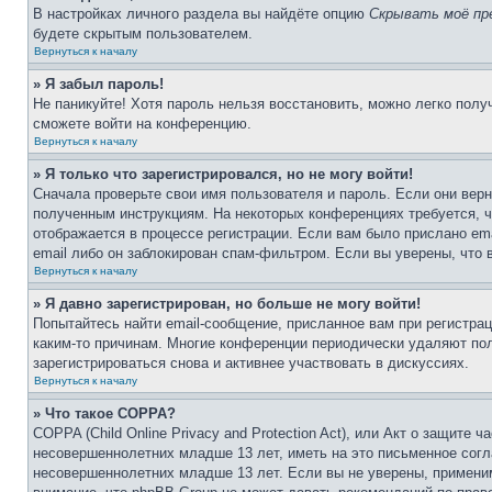
В настройках личного раздела вы найдёте опцию
Скрывать моё пр
будете скрытым пользователем.
Вернуться к началу
» Я забыл пароль!
Не паникуйте! Хотя пароль нельзя восстановить, можно легко пол
сможете войти на конференцию.
Вернуться к началу
» Я только что зарегистрировался, но не могу войти!
Сначала проверьте свои имя пользователя и пароль. Если они верн
полученным инструкциям. На некоторых конференциях требуется, 
отображается в процессе регистрации. Если вам было прислано em
email либо он заблокирован спам-фильтром. Если вы уверены, что 
Вернуться к началу
» Я давно зарегистрирован, но больше не могу войти!
Попытайтесь найти email-сообщение, присланное вам при регистрац
каким-то причинам. Многие конференции периодически удаляют по
зарегистрироваться снова и активнее участвовать в дискуссиях.
Вернуться к началу
» Что такое COPPA?
COPPA (Child Online Privacy and Protection Act), или Акт о защите
несовершеннолетних младше 13 лет, иметь на это письменное согл
несовершеннолетних младше 13 лет. Если вы не уверены, применим