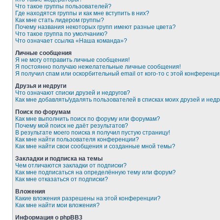
Что такое группы пользователей?
Где находятся группы и как мне вступить в них?
Как мне стать лидером группы?
Почему названия некоторых групп имеют разные цвета?
Что такое группа по умолчанию?
Что означает ссылка «Наша команда»?
Личные сообщения
Я не могу отправить личные сообщения!
Я постоянно получаю нежелательные личные сообщения!
Я получил спам или оскорбительный email от кого-то с этой конференци
Друзья и недруги
Что означают списки друзей и недругов?
Как мне добавлять/удалять пользователей в списках моих друзей и недр
Поиск по форумам
Как мне выполнить поиск по форуму или форумам?
Почему мой поиск не даёт результатов?
В результате моего поиска я получил пустую страницу!
Как мне найти пользователя конференции?
Как мне найти свои сообщения и созданные мной темы?
Закладки и подписка на темы
Чем отличаются закладки от подписки?
Как мне подписаться на определённую тему или форум?
Как мне отказаться от подписки?
Вложения
Какие вложения разрешены на этой конференции?
Как мне найти мои вложения?
Информация о phpBB3