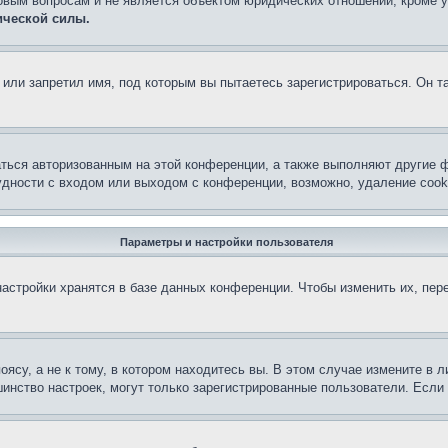
овым вопросам и не является объектом юридических отношений, кроме 
ической силы.
или запретил имя, под которым вы пытаетесь зарегистрироваться. Он т
аться авторизованным на этой конференции, а также выполняют другие ф
дности с входом или выходом с конференции, возможно, удаление cook
Параметры и настройки пользователя
астройки хранятся в базе данных конференции. Чтобы изменить их, пер
су, а не к тому, в котором находитесь вы. В этом случае измените в ли
льшинство настроек, могут только зарегистрированные пользователи. Есл