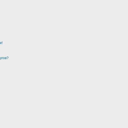
и!
угов?