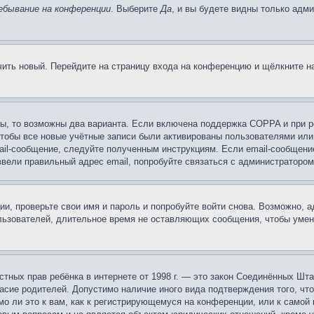
ебывание на конференции
. Выберите
Да
, и вы будете видны только адм
учить новый. Перейдите на страницу входа на конференцию и щёлкните 
ы, то возможны два варианта. Если включена поддержка COPPA и при ре
чтобы все новые учётные записи были активированы пользователями или
ail-сообщение, следуйте полученным инструкциям. Если email-сообщение
ввели правильный адрес email, попробуйте связаться с администратором
ии, проверьте свои имя и пароль и попробуйте войти снова. Возможно,
льзователей, длительное время не оставляющих сообщения, чтобы умен
 частных прав ребёнка в интернете от 1998 г. — это закон Соединённых 
асие родителей. Допустимо наличие иного вида подтверждения того, чт
о ли это к вам, как к регистрирующемуся на конференции, или к самой