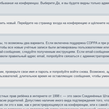
ебывание на конференции
. Выберите
Да
, и вы будете видны только адм
учить новый. Перейдите на страницу входа на конференцию и щёлкните 
ы, то возможны два варианта. Если включена поддержка COPPA и при ре
чтобы все новые учётные записи были активированы пользователями или
ail-сообщение, следуйте полученным инструкциям. Если email-сообщение
ввели правильный адрес email, попробуйте связаться с администратором
ии, проверьте свои имя и пароль и попробуйте войти снова. Возможно,
льзователей, длительное время не оставляющих сообщения, чтобы умен
 частных прав ребёнка в интернете от 1998 г. — это закон Соединённых 
асие родителей. Допустимо наличие иного вида подтверждения того, чт
о ли это к вам, как к регистрирующемуся на конференции, или к самой