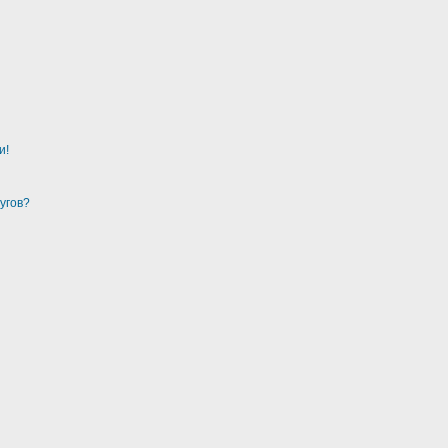
и!
угов?