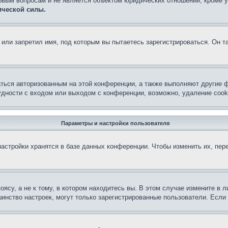
овым вопросам и не является объектом юридических отношений, кроме 
ической силы.
или запретил имя, под которым вы пытаетесь зарегистрироваться. Он т
аться авторизованным на этой конференции, а также выполняют другие ф
дности с входом или выходом с конференции, возможно, удаление cook
Параметры и настройки пользователя
астройки хранятся в базе данных конференции. Чтобы изменить их, пер
су, а не к тому, в котором находитесь вы. В этом случае измените в ли
льшинство настроек, могут только зарегистрированные пользователи. Есл