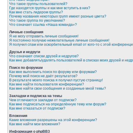
Что такое группы пользователей?
Где находятся группы и как мне вступить в них?
Как мне стать лидером группы?
Почему названия некоторых групп имеют разные цвета?
Что такое группа по умолчанию?
Что означает ссылка «Наша команда»?
Личные сообщения
Я не могу отправить личные сообщения!
Я постоянно получаю нежелательные личные сообщения!
Я получил спам или оскорбительный email от кого-то с этой конференци
Друзья и недруги
Что означают списки друзей и недругов?
Как мне добавлять/удалять пользователей в списках моих друзей и недр
Поиск по форумам
Как мне выполнить поиск по форуму или форумам?
Почему мой поиск не даёт результатов?
В результате моего поиска я получил пустую страницу!
Как мне найти пользователя конференции?
Как мне найти свои сообщения и созданные мной темы?
Закладки и подписка на темы
Чем отличаются закладки от подписки?
Как мне подписаться на определённую тему или форум?
Как мне отказаться от подписки?
Вложения
Какие вложения разрешены на этой конференции?
Как мне найти мои вложения?
Информация о phpBB3