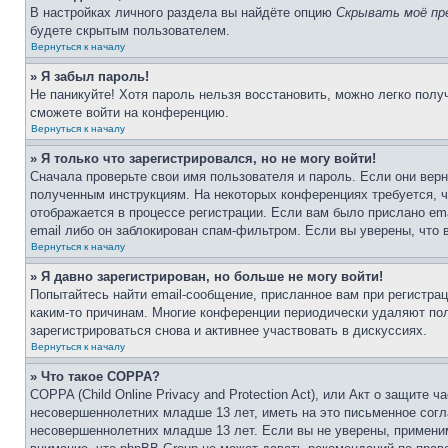
В настройках личного раздела вы найдёте опцию
Скрывать моё пр
будете скрытым пользователем.
Вернуться к началу
» Я забыл пароль!
Не паникуйте! Хотя пароль нельзя восстановить, можно легко пол
сможете войти на конференцию.
Вернуться к началу
» Я только что зарегистрировался, но не могу войти!
Сначала проверьте свои имя пользователя и пароль. Если они верн
полученным инструкциям. На некоторых конференциях требуется, 
отображается в процессе регистрации. Если вам было прислано em
email либо он заблокирован спам-фильтром. Если вы уверены, что 
Вернуться к началу
» Я давно зарегистрирован, но больше не могу войти!
Попытайтесь найти email-сообщение, присланное вам при регистрац
каким-то причинам. Многие конференции периодически удаляют по
зарегистрироваться снова и активнее участвовать в дискуссиях.
Вернуться к началу
» Что такое COPPA?
COPPA (Child Online Privacy and Protection Act), или Акт о защите
несовершеннолетних младше 13 лет, иметь на это письменное согл
несовершеннолетних младше 13 лет. Если вы не уверены, применим