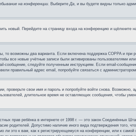
ебывание на конференции
. Выберите
Да
, и вы будете видны только адм
учить новый. Перейдите на страницу входа на конференцию и щёлкните 
ы, то возможны два варианта. Если включена поддержка COPPA и при ре
чтобы все новые учётные записи были активированы пользователями или
ail-сообщение, следуйте полученным инструкциям. Если email-сообщение
ввели правильный адрес email, попробуйте связаться с администратором
ии, проверьте свои имя и пароль и попробуйте войти снова. Возможно,
льзователей, длительное время не оставляющих сообщения, чтобы умен
 частных прав ребёнка в интернете от 1998 г. — это закон Соединённых 
асие родителей. Допустимо наличие иного вида подтверждения того, чт
о ли это к вам, как к регистрирующемуся на конференции, или к самой