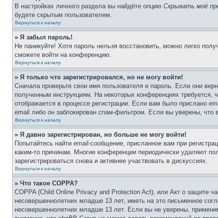
В настройках личного раздела вы найдёте опцию
Скрывать моё пр
будете скрытым пользователем.
Вернуться к началу
» Я забыл пароль!
Не паникуйте! Хотя пароль нельзя восстановить, можно легко пол
сможете войти на конференцию.
Вернуться к началу
» Я только что зарегистрировался, но не могу войти!
Сначала проверьте свои имя пользователя и пароль. Если они верн
полученным инструкциям. На некоторых конференциях требуется, 
отображается в процессе регистрации. Если вам было прислано em
email либо он заблокирован спам-фильтром. Если вы уверены, что 
Вернуться к началу
» Я давно зарегистрирован, но больше не могу войти!
Попытайтесь найти email-сообщение, присланное вам при регистрац
каким-то причинам. Многие конференции периодически удаляют по
зарегистрироваться снова и активнее участвовать в дискуссиях.
Вернуться к началу
» Что такое COPPA?
COPPA (Child Online Privacy and Protection Act), или Акт о защите
несовершеннолетних младше 13 лет, иметь на это письменное согл
несовершеннолетних младше 13 лет. Если вы не уверены, применим