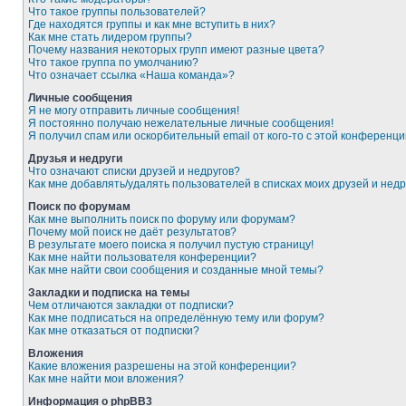
Что такое группы пользователей?
Где находятся группы и как мне вступить в них?
Как мне стать лидером группы?
Почему названия некоторых групп имеют разные цвета?
Что такое группа по умолчанию?
Что означает ссылка «Наша команда»?
Личные сообщения
Я не могу отправить личные сообщения!
Я постоянно получаю нежелательные личные сообщения!
Я получил спам или оскорбительный email от кого-то с этой конференци
Друзья и недруги
Что означают списки друзей и недругов?
Как мне добавлять/удалять пользователей в списках моих друзей и недр
Поиск по форумам
Как мне выполнить поиск по форуму или форумам?
Почему мой поиск не даёт результатов?
В результате моего поиска я получил пустую страницу!
Как мне найти пользователя конференции?
Как мне найти свои сообщения и созданные мной темы?
Закладки и подписка на темы
Чем отличаются закладки от подписки?
Как мне подписаться на определённую тему или форум?
Как мне отказаться от подписки?
Вложения
Какие вложения разрешены на этой конференции?
Как мне найти мои вложения?
Информация о phpBB3