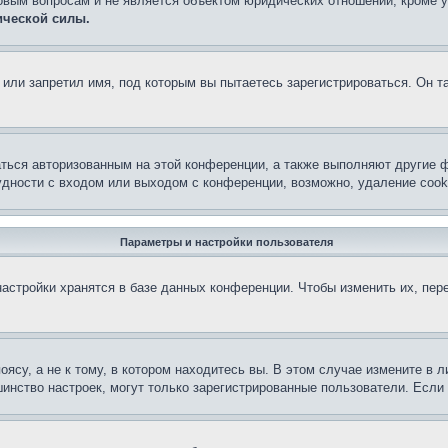
овым вопросам и не является объектом юридических отношений, кроме 
ической силы.
или запретил имя, под которым вы пытаетесь зарегистрироваться. Он т
аться авторизованным на этой конференции, а также выполняют другие ф
дности с входом или выходом с конференции, возможно, удаление cook
Параметры и настройки пользователя
астройки хранятся в базе данных конференции. Чтобы изменить их, пер
су, а не к тому, в котором находитесь вы. В этом случае измените в ли
льшинство настроек, могут только зарегистрированные пользователи. Есл