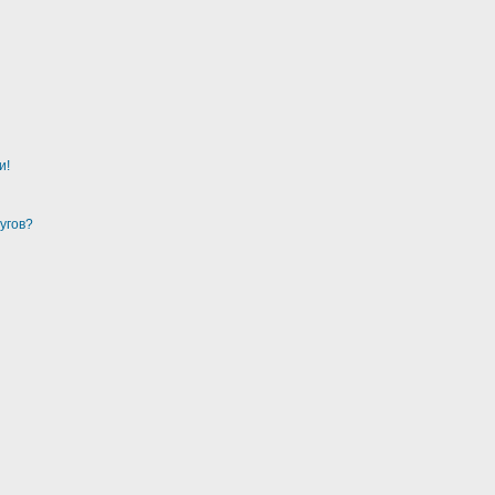
и!
угов?