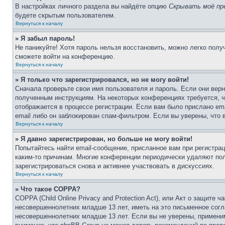
В настройках личного раздела вы найдёте опцию
Скрывать моё пр
будете скрытым пользователем.
Вернуться к началу
» Я забыл пароль!
Не паникуйте! Хотя пароль нельзя восстановить, можно легко пол
сможете войти на конференцию.
Вернуться к началу
» Я только что зарегистрировался, но не могу войти!
Сначала проверьте свои имя пользователя и пароль. Если они верн
полученным инструкциям. На некоторых конференциях требуется, 
отображается в процессе регистрации. Если вам было прислано em
email либо он заблокирован спам-фильтром. Если вы уверены, что 
Вернуться к началу
» Я давно зарегистрирован, но больше не могу войти!
Попытайтесь найти email-сообщение, присланное вам при регистрац
каким-то причинам. Многие конференции периодически удаляют по
зарегистрироваться снова и активнее участвовать в дискуссиях.
Вернуться к началу
» Что такое COPPA?
COPPA (Child Online Privacy and Protection Act), или Акт о защите
несовершеннолетних младше 13 лет, иметь на это письменное согл
несовершеннолетних младше 13 лет. Если вы не уверены, применим