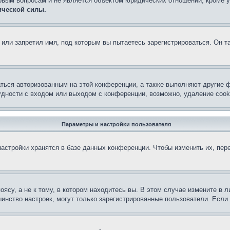
овым вопросам и не является объектом юридических отношений, кроме 
ической силы.
или запретил имя, под которым вы пытаетесь зарегистрироваться. Он т
аться авторизованным на этой конференции, а также выполняют другие ф
дности с входом или выходом с конференции, возможно, удаление cook
Параметры и настройки пользователя
астройки хранятся в базе данных конференции. Чтобы изменить их, пер
су, а не к тому, в котором находитесь вы. В этом случае измените в ли
льшинство настроек, могут только зарегистрированные пользователи. Есл