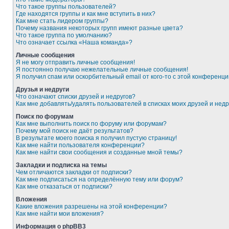
Что такое группы пользователей?
Где находятся группы и как мне вступить в них?
Как мне стать лидером группы?
Почему названия некоторых групп имеют разные цвета?
Что такое группа по умолчанию?
Что означает ссылка «Наша команда»?
Личные сообщения
Я не могу отправить личные сообщения!
Я постоянно получаю нежелательные личные сообщения!
Я получил спам или оскорбительный email от кого-то с этой конференци
Друзья и недруги
Что означают списки друзей и недругов?
Как мне добавлять/удалять пользователей в списках моих друзей и недр
Поиск по форумам
Как мне выполнить поиск по форуму или форумам?
Почему мой поиск не даёт результатов?
В результате моего поиска я получил пустую страницу!
Как мне найти пользователя конференции?
Как мне найти свои сообщения и созданные мной темы?
Закладки и подписка на темы
Чем отличаются закладки от подписки?
Как мне подписаться на определённую тему или форум?
Как мне отказаться от подписки?
Вложения
Какие вложения разрешены на этой конференции?
Как мне найти мои вложения?
Информация о phpBB3