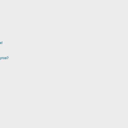
и!
угов?