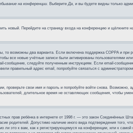
ебывание на конференции
. Выберите
Да
, и вы будете видны только адм
учить новый. Перейдите на страницу входа на конференцию и щёлкните 
ы, то возможны два варианта. Если включена поддержка COPPA и при ре
чтобы все новые учётные записи были активированы пользователями или
ail-сообщение, следуйте полученным инструкциям. Если email-сообщение
ввели правильный адрес email, попробуйте связаться с администратором
ии, проверьте свои имя и пароль и попробуйте войти снова. Возможно,
льзователей, длительное время не оставляющих сообщения, чтобы умен
 частных прав ребёнка в интернете от 1998 г. — это закон Соединённых 
асие родителей. Допустимо наличие иного вида подтверждения того, чт
о ли это к вам, как к регистрирующемуся на конференции, или к самой