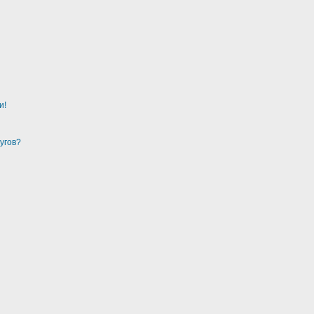
и!
угов?