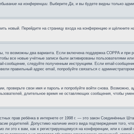
ебывание на конференции
. Выберите
Да
, и вы будете видны только адм
учить новый. Перейдите на страницу входа на конференцию и щёлкните 
ы, то возможны два варианта. Если включена поддержка COPPA и при ре
чтобы все новые учётные записи были активированы пользователями или
ail-сообщение, следуйте полученным инструкциям. Если email-сообщение
ввели правильный адрес email, попробуйте связаться с администратором
ии, проверьте свои имя и пароль и попробуйте войти снова. Возможно,
льзователей, длительное время не оставляющих сообщения, чтобы умен
 частных прав ребёнка в интернете от 1998 г. — это закон Соединённых 
асие родителей. Допустимо наличие иного вида подтверждения того, чт
о ли это к вам, как к регистрирующемуся на конференции, или к самой