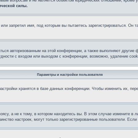
овым вопросам и не является объектом юридических отношений, кроме 
ической силы.
или запретил имя, под которым вы пытаетесь зарегистрироваться. Он т
аться авторизованным на этой конференции, а также выполняют другие ф
дности с входом или выходом с конференции, возможно, удаление cook
Параметры и настройки пользователя
астройки хранятся в базе данных конференции. Чтобы изменить их, пер
су, а не к тому, в котором находитесь вы. В этом случае измените в ли
льшинство настроек, могут только зарегистрированные пользователи. Есл