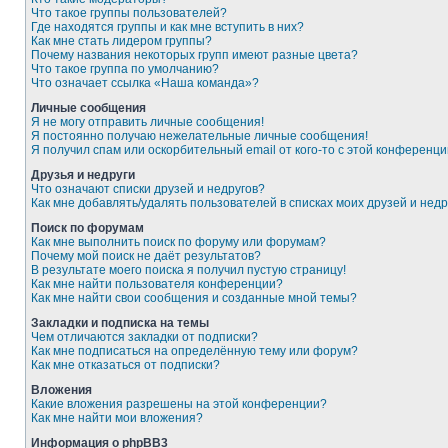
Что такое группы пользователей?
Где находятся группы и как мне вступить в них?
Как мне стать лидером группы?
Почему названия некоторых групп имеют разные цвета?
Что такое группа по умолчанию?
Что означает ссылка «Наша команда»?
Личные сообщения
Я не могу отправить личные сообщения!
Я постоянно получаю нежелательные личные сообщения!
Я получил спам или оскорбительный email от кого-то с этой конференци
Друзья и недруги
Что означают списки друзей и недругов?
Как мне добавлять/удалять пользователей в списках моих друзей и недр
Поиск по форумам
Как мне выполнить поиск по форуму или форумам?
Почему мой поиск не даёт результатов?
В результате моего поиска я получил пустую страницу!
Как мне найти пользователя конференции?
Как мне найти свои сообщения и созданные мной темы?
Закладки и подписка на темы
Чем отличаются закладки от подписки?
Как мне подписаться на определённую тему или форум?
Как мне отказаться от подписки?
Вложения
Какие вложения разрешены на этой конференции?
Как мне найти мои вложения?
Информация о phpBB3