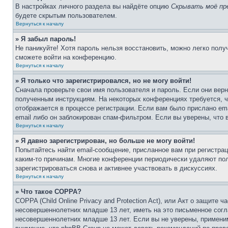
В настройках личного раздела вы найдёте опцию
Скрывать моё пр
будете скрытым пользователем.
Вернуться к началу
» Я забыл пароль!
Не паникуйте! Хотя пароль нельзя восстановить, можно легко пол
сможете войти на конференцию.
Вернуться к началу
» Я только что зарегистрировался, но не могу войти!
Сначала проверьте свои имя пользователя и пароль. Если они верн
полученным инструкциям. На некоторых конференциях требуется, 
отображается в процессе регистрации. Если вам было прислано em
email либо он заблокирован спам-фильтром. Если вы уверены, что 
Вернуться к началу
» Я давно зарегистрирован, но больше не могу войти!
Попытайтесь найти email-сообщение, присланное вам при регистрац
каким-то причинам. Многие конференции периодически удаляют по
зарегистрироваться снова и активнее участвовать в дискуссиях.
Вернуться к началу
» Что такое COPPA?
COPPA (Child Online Privacy and Protection Act), или Акт о защите
несовершеннолетних младше 13 лет, иметь на это письменное согл
несовершеннолетних младше 13 лет. Если вы не уверены, применим