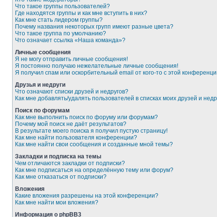
Что такое группы пользователей?
Где находятся группы и как мне вступить в них?
Как мне стать лидером группы?
Почему названия некоторых групп имеют разные цвета?
Что такое группа по умолчанию?
Что означает ссылка «Наша команда»?
Личные сообщения
Я не могу отправить личные сообщения!
Я постоянно получаю нежелательные личные сообщения!
Я получил спам или оскорбительный email от кого-то с этой конференци
Друзья и недруги
Что означают списки друзей и недругов?
Как мне добавлять/удалять пользователей в списках моих друзей и недр
Поиск по форумам
Как мне выполнить поиск по форуму или форумам?
Почему мой поиск не даёт результатов?
В результате моего поиска я получил пустую страницу!
Как мне найти пользователя конференции?
Как мне найти свои сообщения и созданные мной темы?
Закладки и подписка на темы
Чем отличаются закладки от подписки?
Как мне подписаться на определённую тему или форум?
Как мне отказаться от подписки?
Вложения
Какие вложения разрешены на этой конференции?
Как мне найти мои вложения?
Информация о phpBB3