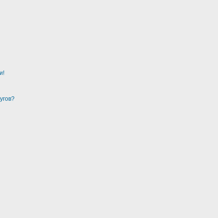
и!
угов?