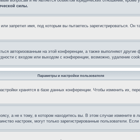
овым вопросам и не является объектом юридических отношений, кроме 
ической силы.
или запретил имя, под которым вы пытаетесь зарегистрироваться. Он т
аться авторизованным на этой конференции, а также выполняют другие ф
дности с входом или выходом с конференции, возможно, удаление cook
Параметры и настройки пользователя
астройки хранятся в базе данных конференции. Чтобы изменить их, пер
су, а не к тому, в котором находитесь вы. В этом случае измените в ли
льшинство настроек, могут только зарегистрированные пользователи. Есл