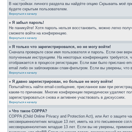
В настройках личного раздела вы найдёте опцию
Скрывать моё пр
будете скрытым пользователем.
Вернуться к началу
» Я забыл пароль!
Не паникуйте! Хотя пароль нельзя восстановить, можно легко пол
сможете войти на конференцию.
Вернуться к началу
» Я только что зарегистрировался, но не могу войти!
Сначала проверьте свои имя пользователя и пароль. Если они верн
полученным инструкциям. На некоторых конференциях требуется, 
отображается в процессе регистрации. Если вам было прислано em
email либо он заблокирован спам-фильтром. Если вы уверены, что 
Вернуться к началу
» Я давно зарегистрирован, но больше не могу войти!
Попытайтесь найти email-сообщение, присланное вам при регистрац
каким-то причинам. Многие конференции периодически удаляют по
зарегистрироваться снова и активнее участвовать в дискуссиях.
Вернуться к началу
» Что такое COPPA?
COPPA (Child Online Privacy and Protection Act), или Акт о защите
несовершеннолетних младше 13 лет, иметь на это письменное согл
несовершеннолетних младше 13 лет. Если вы не уверены, применим