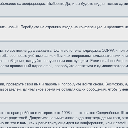
ебывание на конференции
. Выберите
Да
, и вы будете видны только адм
учить новый. Перейдите на страницу входа на конференцию и щёлкните 
ы, то возможны два варианта. Если включена поддержка COPPA и при ре
чтобы все новые учётные записи были активированы пользователями или
ail-сообщение, следуйте полученным инструкциям. Если email-сообщение
ввели правильный адрес email, попробуйте связаться с администратором
ии, проверьте свои имя и пароль и попробуйте войти снова. Возможно,
льзователей, длительное время не оставляющих сообщения, чтобы умен
 частных прав ребёнка в интернете от 1998 г. — это закон Соединённых 
асие родителей. Допустимо наличие иного вида подтверждения того, чт
о ли это к вам, как к регистрирующемуся на конференции, или к самой