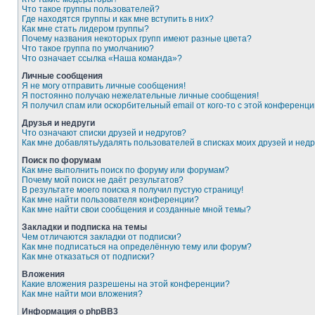
Что такое группы пользователей?
Где находятся группы и как мне вступить в них?
Как мне стать лидером группы?
Почему названия некоторых групп имеют разные цвета?
Что такое группа по умолчанию?
Что означает ссылка «Наша команда»?
Личные сообщения
Я не могу отправить личные сообщения!
Я постоянно получаю нежелательные личные сообщения!
Я получил спам или оскорбительный email от кого-то с этой конференци
Друзья и недруги
Что означают списки друзей и недругов?
Как мне добавлять/удалять пользователей в списках моих друзей и недр
Поиск по форумам
Как мне выполнить поиск по форуму или форумам?
Почему мой поиск не даёт результатов?
В результате моего поиска я получил пустую страницу!
Как мне найти пользователя конференции?
Как мне найти свои сообщения и созданные мной темы?
Закладки и подписка на темы
Чем отличаются закладки от подписки?
Как мне подписаться на определённую тему или форум?
Как мне отказаться от подписки?
Вложения
Какие вложения разрешены на этой конференции?
Как мне найти мои вложения?
Информация о phpBB3