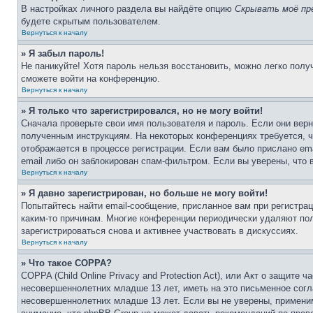
В настройках личного раздела вы найдёте опцию
Скрывать моё пр
будете скрытым пользователем.
Вернуться к началу
» Я забыл пароль!
Не паникуйте! Хотя пароль нельзя восстановить, можно легко пол
сможете войти на конференцию.
Вернуться к началу
» Я только что зарегистрировался, но не могу войти!
Сначала проверьте свои имя пользователя и пароль. Если они верн
полученным инструкциям. На некоторых конференциях требуется, 
отображается в процессе регистрации. Если вам было прислано em
email либо он заблокирован спам-фильтром. Если вы уверены, что 
Вернуться к началу
» Я давно зарегистрирован, но больше не могу войти!
Попытайтесь найти email-сообщение, присланное вам при регистрац
каким-то причинам. Многие конференции периодически удаляют по
зарегистрироваться снова и активнее участвовать в дискуссиях.
Вернуться к началу
» Что такое COPPA?
COPPA (Child Online Privacy and Protection Act), или Акт о защите
несовершеннолетних младше 13 лет, иметь на это письменное согл
несовершеннолетних младше 13 лет. Если вы не уверены, применим