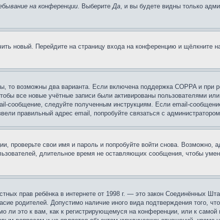
ебывание на конференции
. Выберите
Да
, и вы будете видны только адм
учить новый. Перейдите на страницу входа на конференцию и щёлкните 
ы, то возможны два варианта. Если включена поддержка COPPA и при ре
чтобы все новые учётные записи были активированы пользователями или
ail-сообщение, следуйте полученным инструкциям. Если email-сообщение
ввели правильный адрес email, попробуйте связаться с администратором
ии, проверьте свои имя и пароль и попробуйте войти снова. Возможно,
льзователей, длительное время не оставляющих сообщения, чтобы умен
 частных прав ребёнка в интернете от 1998 г. — это закон Соединённых 
асие родителей. Допустимо наличие иного вида подтверждения того, чт
о ли это к вам, как к регистрирующемуся на конференции, или к самой