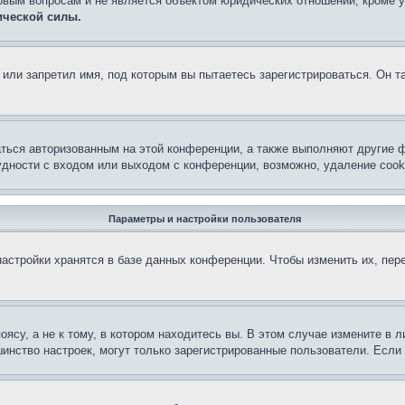
овым вопросам и не является объектом юридических отношений, кроме 
ической силы.
или запретил имя, под которым вы пытаетесь зарегистрироваться. Он т
аться авторизованным на этой конференции, а также выполняют другие ф
дности с входом или выходом с конференции, возможно, удаление cook
Параметры и настройки пользователя
астройки хранятся в базе данных конференции. Чтобы изменить их, пер
су, а не к тому, в котором находитесь вы. В этом случае измените в ли
льшинство настроек, могут только зарегистрированные пользователи. Есл