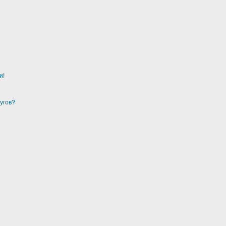
и!
угов?