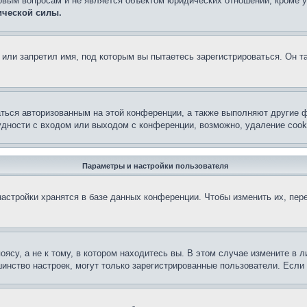
овым вопросам и не является объектом юридических отношений, кроме 
ической силы.
или запретил имя, под которым вы пытаетесь зарегистрироваться. Он т
аться авторизованным на этой конференции, а также выполняют другие ф
дности с входом или выходом с конференции, возможно, удаление cook
Параметры и настройки пользователя
астройки хранятся в базе данных конференции. Чтобы изменить их, пер
су, а не к тому, в котором находитесь вы. В этом случае измените в ли
льшинство настроек, могут только зарегистрированные пользователи. Есл