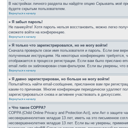
В настройках личного раздела вы найдёте опцию
Скрывать моё пр
будете скрытым пользователем.
Вернуться к началу
» Я забыл пароль!
Не паникуйте! Хотя пароль нельзя восстановить, можно легко пол
сможете войти на конференцию.
Вернуться к началу
» Я только что зарегистрировался, но не могу войти!
Сначала проверьте свои имя пользователя и пароль. Если они верн
полученным инструкциям. На некоторых конференциях требуется, 
отображается в процессе регистрации. Если вам было прислано em
email либо он заблокирован спам-фильтром. Если вы уверены, что 
Вернуться к началу
» Я давно зарегистрирован, но больше не могу войти!
Попытайтесь найти email-сообщение, присланное вам при регистрац
каким-то причинам. Многие конференции периодически удаляют по
зарегистрироваться снова и активнее участвовать в дискуссиях.
Вернуться к началу
» Что такое COPPA?
COPPA (Child Online Privacy and Protection Act), или Акт о защите
несовершеннолетних младше 13 лет, иметь на это письменное согл
несовершеннолетних младше 13 лет. Если вы не уверены, применим