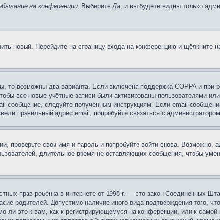
ебывание на конференции
. Выберите
Да
, и вы будете видны только адм
учить новый. Перейдите на страницу входа на конференцию и щёлкните 
ы, то возможны два варианта. Если включена поддержка COPPA и при ре
чтобы все новые учётные записи были активированы пользователями или
ail-сообщение, следуйте полученным инструкциям. Если email-сообщение
ввели правильный адрес email, попробуйте связаться с администратором
ии, проверьте свои имя и пароль и попробуйте войти снова. Возможно,
льзователей, длительное время не оставляющих сообщения, чтобы умен
 частных прав ребёнка в интернете от 1998 г. — это закон Соединённых 
асие родителей. Допустимо наличие иного вида подтверждения того, чт
о ли это к вам, как к регистрирующемуся на конференции, или к самой