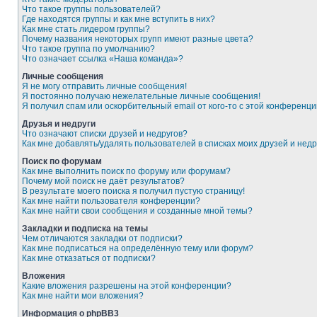
Что такое группы пользователей?
Где находятся группы и как мне вступить в них?
Как мне стать лидером группы?
Почему названия некоторых групп имеют разные цвета?
Что такое группа по умолчанию?
Что означает ссылка «Наша команда»?
Личные сообщения
Я не могу отправить личные сообщения!
Я постоянно получаю нежелательные личные сообщения!
Я получил спам или оскорбительный email от кого-то с этой конференци
Друзья и недруги
Что означают списки друзей и недругов?
Как мне добавлять/удалять пользователей в списках моих друзей и недр
Поиск по форумам
Как мне выполнить поиск по форуму или форумам?
Почему мой поиск не даёт результатов?
В результате моего поиска я получил пустую страницу!
Как мне найти пользователя конференции?
Как мне найти свои сообщения и созданные мной темы?
Закладки и подписка на темы
Чем отличаются закладки от подписки?
Как мне подписаться на определённую тему или форум?
Как мне отказаться от подписки?
Вложения
Какие вложения разрешены на этой конференции?
Как мне найти мои вложения?
Информация о phpBB3