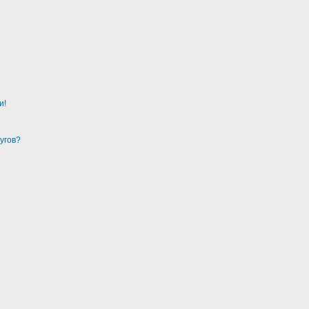
и!
угов?