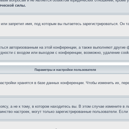
овым вопросам и не является объектом юридических отношений, кроме 
ической силы.
или запретил имя, под которым вы пытаетесь зарегистрироваться. Он т
аться авторизованным на этой конференции, а также выполняют другие ф
дности с входом или выходом с конференции, возможно, удаление cook
Параметры и настройки пользователя
астройки хранятся в базе данных конференции. Чтобы изменить их, пер
су, а не к тому, в котором находитесь вы. В этом случае измените в ли
льшинство настроек, могут только зарегистрированные пользователи. Есл