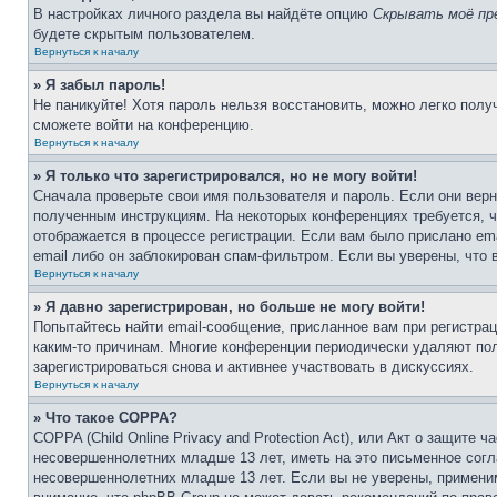
В настройках личного раздела вы найдёте опцию
Скрывать моё пр
будете скрытым пользователем.
Вернуться к началу
» Я забыл пароль!
Не паникуйте! Хотя пароль нельзя восстановить, можно легко пол
сможете войти на конференцию.
Вернуться к началу
» Я только что зарегистрировался, но не могу войти!
Сначала проверьте свои имя пользователя и пароль. Если они верн
полученным инструкциям. На некоторых конференциях требуется, 
отображается в процессе регистрации. Если вам было прислано em
email либо он заблокирован спам-фильтром. Если вы уверены, что 
Вернуться к началу
» Я давно зарегистрирован, но больше не могу войти!
Попытайтесь найти email-сообщение, присланное вам при регистрац
каким-то причинам. Многие конференции периодически удаляют по
зарегистрироваться снова и активнее участвовать в дискуссиях.
Вернуться к началу
» Что такое COPPA?
COPPA (Child Online Privacy and Protection Act), или Акт о защите
несовершеннолетних младше 13 лет, иметь на это письменное согл
несовершеннолетних младше 13 лет. Если вы не уверены, применим