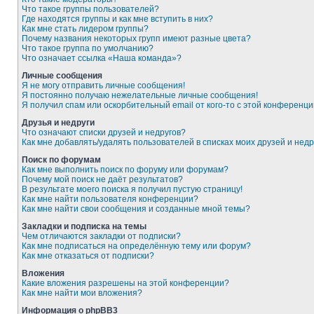
Что такое группы пользователей?
Где находятся группы и как мне вступить в них?
Как мне стать лидером группы?
Почему названия некоторых групп имеют разные цвета?
Что такое группа по умолчанию?
Что означает ссылка «Наша команда»?
Личные сообщения
Я не могу отправить личные сообщения!
Я постоянно получаю нежелательные личные сообщения!
Я получил спам или оскорбительный email от кого-то с этой конференци
Друзья и недруги
Что означают списки друзей и недругов?
Как мне добавлять/удалять пользователей в списках моих друзей и недр
Поиск по форумам
Как мне выполнить поиск по форуму или форумам?
Почему мой поиск не даёт результатов?
В результате моего поиска я получил пустую страницу!
Как мне найти пользователя конференции?
Как мне найти свои сообщения и созданные мной темы?
Закладки и подписка на темы
Чем отличаются закладки от подписки?
Как мне подписаться на определённую тему или форум?
Как мне отказаться от подписки?
Вложения
Какие вложения разрешены на этой конференции?
Как мне найти мои вложения?
Информация о phpBB3