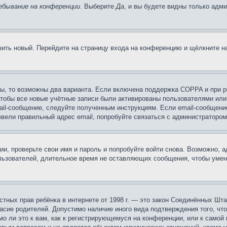
ебывание на конференции
. Выберите
Да
, и вы будете видны только адм
учить новый. Перейдите на страницу входа на конференцию и щёлкните 
ы, то возможны два варианта. Если включена поддержка COPPA и при ре
чтобы все новые учётные записи были активированы пользователями или
ail-сообщение, следуйте полученным инструкциям. Если email-сообщение
ввели правильный адрес email, попробуйте связаться с администратором
ии, проверьте свои имя и пароль и попробуйте войти снова. Возможно,
льзователей, длительное время не оставляющих сообщения, чтобы умен
 частных прав ребёнка в интернете от 1998 г. — это закон Соединённых 
асие родителей. Допустимо наличие иного вида подтверждения того, чт
о ли это к вам, как к регистрирующемуся на конференции, или к самой