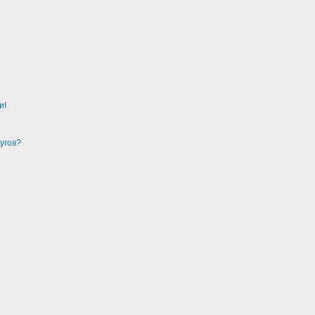
и!
угов?