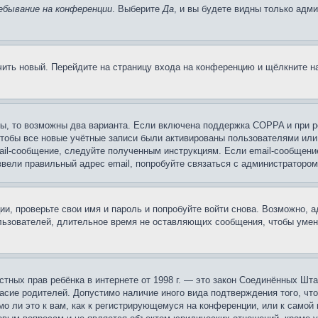
ебывание на конференции
. Выберите
Да
, и вы будете видны только адм
учить новый. Перейдите на страницу входа на конференцию и щёлкните 
ы, то возможны два варианта. Если включена поддержка COPPA и при ре
чтобы все новые учётные записи были активированы пользователями или
ail-сообщение, следуйте полученным инструкциям. Если email-сообщение
ввели правильный адрес email, попробуйте связаться с администратором
ии, проверьте свои имя и пароль и попробуйте войти снова. Возможно,
льзователей, длительное время не оставляющих сообщения, чтобы умен
 частных прав ребёнка в интернете от 1998 г. — это закон Соединённых 
асие родителей. Допустимо наличие иного вида подтверждения того, чт
о ли это к вам, как к регистрирующемуся на конференции, или к самой