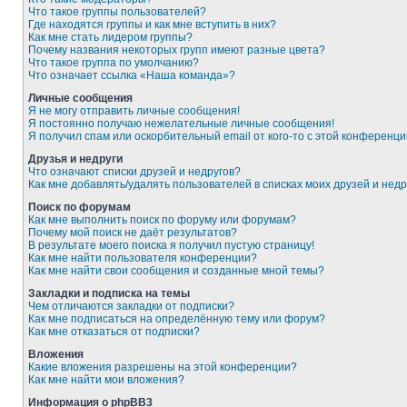
Что такое группы пользователей?
Где находятся группы и как мне вступить в них?
Как мне стать лидером группы?
Почему названия некоторых групп имеют разные цвета?
Что такое группа по умолчанию?
Что означает ссылка «Наша команда»?
Личные сообщения
Я не могу отправить личные сообщения!
Я постоянно получаю нежелательные личные сообщения!
Я получил спам или оскорбительный email от кого-то с этой конференци
Друзья и недруги
Что означают списки друзей и недругов?
Как мне добавлять/удалять пользователей в списках моих друзей и недр
Поиск по форумам
Как мне выполнить поиск по форуму или форумам?
Почему мой поиск не даёт результатов?
В результате моего поиска я получил пустую страницу!
Как мне найти пользователя конференции?
Как мне найти свои сообщения и созданные мной темы?
Закладки и подписка на темы
Чем отличаются закладки от подписки?
Как мне подписаться на определённую тему или форум?
Как мне отказаться от подписки?
Вложения
Какие вложения разрешены на этой конференции?
Как мне найти мои вложения?
Информация о phpBB3