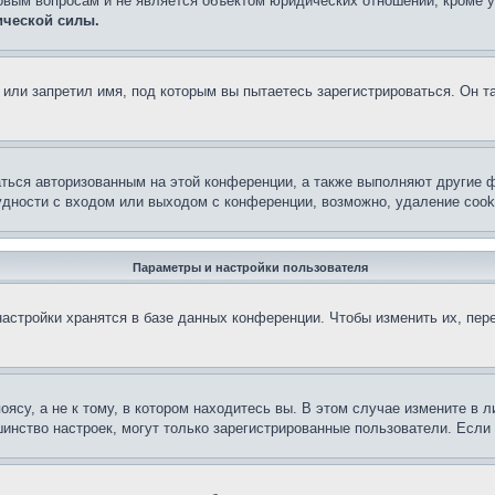
овым вопросам и не является объектом юридических отношений, кроме 
ической силы.
или запретил имя, под которым вы пытаетесь зарегистрироваться. Он т
аться авторизованным на этой конференции, а также выполняют другие ф
дности с входом или выходом с конференции, возможно, удаление cook
Параметры и настройки пользователя
астройки хранятся в базе данных конференции. Чтобы изменить их, пер
су, а не к тому, в котором находитесь вы. В этом случае измените в ли
льшинство настроек, могут только зарегистрированные пользователи. Есл