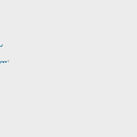
и!
угов?