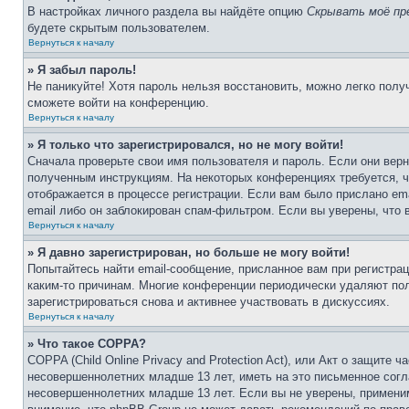
В настройках личного раздела вы найдёте опцию
Скрывать моё пр
будете скрытым пользователем.
Вернуться к началу
» Я забыл пароль!
Не паникуйте! Хотя пароль нельзя восстановить, можно легко пол
сможете войти на конференцию.
Вернуться к началу
» Я только что зарегистрировался, но не могу войти!
Сначала проверьте свои имя пользователя и пароль. Если они верн
полученным инструкциям. На некоторых конференциях требуется, 
отображается в процессе регистрации. Если вам было прислано em
email либо он заблокирован спам-фильтром. Если вы уверены, что 
Вернуться к началу
» Я давно зарегистрирован, но больше не могу войти!
Попытайтесь найти email-сообщение, присланное вам при регистрац
каким-то причинам. Многие конференции периодически удаляют по
зарегистрироваться снова и активнее участвовать в дискуссиях.
Вернуться к началу
» Что такое COPPA?
COPPA (Child Online Privacy and Protection Act), или Акт о защите
несовершеннолетних младше 13 лет, иметь на это письменное согл
несовершеннолетних младше 13 лет. Если вы не уверены, применим