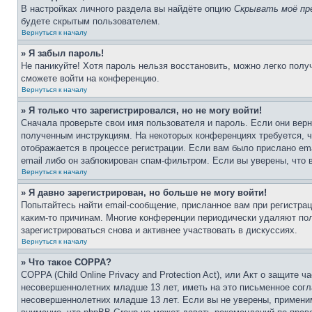
В настройках личного раздела вы найдёте опцию
Скрывать моё пр
будете скрытым пользователем.
Вернуться к началу
» Я забыл пароль!
Не паникуйте! Хотя пароль нельзя восстановить, можно легко пол
сможете войти на конференцию.
Вернуться к началу
» Я только что зарегистрировался, но не могу войти!
Сначала проверьте свои имя пользователя и пароль. Если они верн
полученным инструкциям. На некоторых конференциях требуется, 
отображается в процессе регистрации. Если вам было прислано em
email либо он заблокирован спам-фильтром. Если вы уверены, что 
Вернуться к началу
» Я давно зарегистрирован, но больше не могу войти!
Попытайтесь найти email-сообщение, присланное вам при регистрац
каким-то причинам. Многие конференции периодически удаляют по
зарегистрироваться снова и активнее участвовать в дискуссиях.
Вернуться к началу
» Что такое COPPA?
COPPA (Child Online Privacy and Protection Act), или Акт о защите
несовершеннолетних младше 13 лет, иметь на это письменное согл
несовершеннолетних младше 13 лет. Если вы не уверены, применим