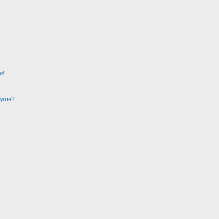
и!
угов?