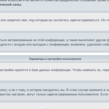
овым вопросам и не является объектом юридических отношений, кроме 
ической силы.
или запретил имя, под которым вы пытаетесь зарегистрироваться. Он т
аться авторизованным на этой конференции, а также выполняют другие ф
дности с входом или выходом с конференции, возможно, удаление cook
Параметры и настройки пользователя
астройки хранятся в базе данных конференции. Чтобы изменить их, пер
су, а не к тому, в котором находитесь вы. В этом случае измените в ли
льшинство настроек, могут только зарегистрированные пользователи. Есл