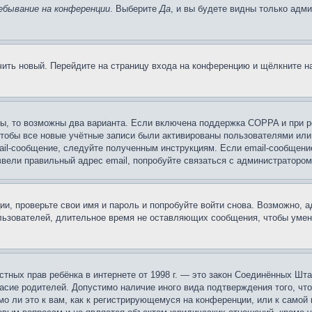
ебывание на конференции
. Выберите
Да
, и вы будете видны только адм
учить новый. Перейдите на страницу входа на конференцию и щёлкните 
ы, то возможны два варианта. Если включена поддержка COPPA и при ре
чтобы все новые учётные записи были активированы пользователями или
ail-сообщение, следуйте полученным инструкциям. Если email-сообщение
ввели правильный адрес email, попробуйте связаться с администратором
ии, проверьте свои имя и пароль и попробуйте войти снова. Возможно,
льзователей, длительное время не оставляющих сообщения, чтобы умен
 частных прав ребёнка в интернете от 1998 г. — это закон Соединённых 
асие родителей. Допустимо наличие иного вида подтверждения того, чт
о ли это к вам, как к регистрирующемуся на конференции, или к самой