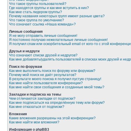
Что такое группы пользователей?
Где находятся группы и как мне вступить в них?
Как мне стать лидером группы?
Почему названия некоторых групп имеют разные цвета?
Что такое группа по умолчанию?
Что означает ссылка «Наша команда»?
Личные сообщения
Я не могу отправить личные сообщения!
Я постоянно получаю нежелательные личные сообщения!
Я получил спам или оскорбительный email от кого-то с этой конференци
Друзья и недруги
Что означают списки друзей и недругов?
Как мне добавлять/удалять пользователей в списках моих друзей и недр
Поиск по форумам
Как мне выполнить поиск по форуму или форумам?
Почему мой поиск не даёт результатов?
В результате моего поиска я получил пустую страницу!
Как мне найти пользователя конференции?
Как мне найти свои сообщения и созданные мной темы?
Закладки и подписка на темы
Чем отличаются закладки от подписки?
Как мне подписаться на определённую тему или форум?
Как мне отказаться от подписки?
Вложения
Какие вложения разрешены на этой конференции?
Как мне найти мои вложения?
Информация о phpBB3