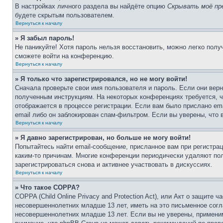
В настройках личного раздела вы найдёте опцию
Скрывать моё пр
будете скрытым пользователем.
Вернуться к началу
» Я забыл пароль!
Не паникуйте! Хотя пароль нельзя восстановить, можно легко пол
сможете войти на конференцию.
Вернуться к началу
» Я только что зарегистрировался, но не могу войти!
Сначала проверьте свои имя пользователя и пароль. Если они верн
полученным инструкциям. На некоторых конференциях требуется, 
отображается в процессе регистрации. Если вам было прислано em
email либо он заблокирован спам-фильтром. Если вы уверены, что 
Вернуться к началу
» Я давно зарегистрирован, но больше не могу войти!
Попытайтесь найти email-сообщение, присланное вам при регистрац
каким-то причинам. Многие конференции периодически удаляют по
зарегистрироваться снова и активнее участвовать в дискуссиях.
Вернуться к началу
» Что такое COPPA?
COPPA (Child Online Privacy and Protection Act), или Акт о защите
несовершеннолетних младше 13 лет, иметь на это письменное согл
несовершеннолетних младше 13 лет. Если вы не уверены, применим