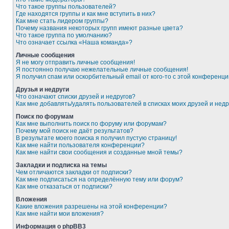
Что такое группы пользователей?
Где находятся группы и как мне вступить в них?
Как мне стать лидером группы?
Почему названия некоторых групп имеют разные цвета?
Что такое группа по умолчанию?
Что означает ссылка «Наша команда»?
Личные сообщения
Я не могу отправить личные сообщения!
Я постоянно получаю нежелательные личные сообщения!
Я получил спам или оскорбительный email от кого-то с этой конференци
Друзья и недруги
Что означают списки друзей и недругов?
Как мне добавлять/удалять пользователей в списках моих друзей и недр
Поиск по форумам
Как мне выполнить поиск по форуму или форумам?
Почему мой поиск не даёт результатов?
В результате моего поиска я получил пустую страницу!
Как мне найти пользователя конференции?
Как мне найти свои сообщения и созданные мной темы?
Закладки и подписка на темы
Чем отличаются закладки от подписки?
Как мне подписаться на определённую тему или форум?
Как мне отказаться от подписки?
Вложения
Какие вложения разрешены на этой конференции?
Как мне найти мои вложения?
Информация о phpBB3