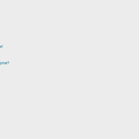
и!
угов?