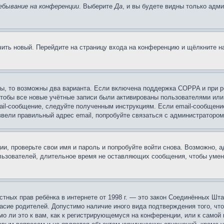
ебывание на конференции
. Выберите
Да
, и вы будете видны только адм
учить новый. Перейдите на страницу входа на конференцию и щёлкните 
ы, то возможны два варианта. Если включена поддержка COPPA и при ре
чтобы все новые учётные записи были активированы пользователями или
ail-сообщение, следуйте полученным инструкциям. Если email-сообщение
ввели правильный адрес email, попробуйте связаться с администратором
ии, проверьте свои имя и пароль и попробуйте войти снова. Возможно,
льзователей, длительное время не оставляющих сообщения, чтобы умен
 частных прав ребёнка в интернете от 1998 г. — это закон Соединённых 
асие родителей. Допустимо наличие иного вида подтверждения того, чт
о ли это к вам, как к регистрирующемуся на конференции, или к самой