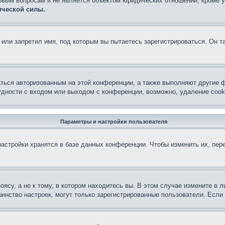
овым вопросам и не является объектом юридических отношений, кроме 
ической силы.
или запретил имя, под которым вы пытаетесь зарегистрироваться. Он т
аться авторизованным на этой конференции, а также выполняют другие ф
дности с входом или выходом с конференции, возможно, удаление cook
Параметры и настройки пользователя
астройки хранятся в базе данных конференции. Чтобы изменить их, пер
су, а не к тому, в котором находитесь вы. В этом случае измените в ли
льшинство настроек, могут только зарегистрированные пользователи. Есл