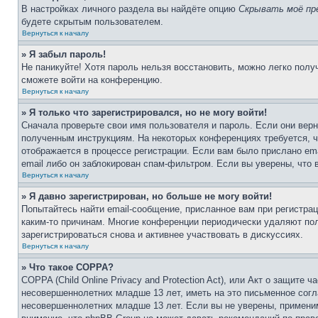
В настройках личного раздела вы найдёте опцию
Скрывать моё пр
будете скрытым пользователем.
Вернуться к началу
» Я забыл пароль!
Не паникуйте! Хотя пароль нельзя восстановить, можно легко пол
сможете войти на конференцию.
Вернуться к началу
» Я только что зарегистрировался, но не могу войти!
Сначала проверьте свои имя пользователя и пароль. Если они верн
полученным инструкциям. На некоторых конференциях требуется, 
отображается в процессе регистрации. Если вам было прислано em
email либо он заблокирован спам-фильтром. Если вы уверены, что 
Вернуться к началу
» Я давно зарегистрирован, но больше не могу войти!
Попытайтесь найти email-сообщение, присланное вам при регистрац
каким-то причинам. Многие конференции периодически удаляют по
зарегистрироваться снова и активнее участвовать в дискуссиях.
Вернуться к началу
» Что такое COPPA?
COPPA (Child Online Privacy and Protection Act), или Акт о защите
несовершеннолетних младше 13 лет, иметь на это письменное согл
несовершеннолетних младше 13 лет. Если вы не уверены, применим