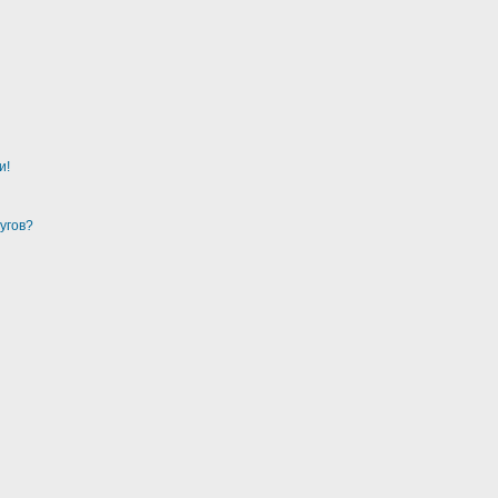
и!
угов?