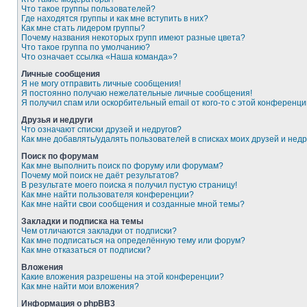
Что такое группы пользователей?
Где находятся группы и как мне вступить в них?
Как мне стать лидером группы?
Почему названия некоторых групп имеют разные цвета?
Что такое группа по умолчанию?
Что означает ссылка «Наша команда»?
Личные сообщения
Я не могу отправить личные сообщения!
Я постоянно получаю нежелательные личные сообщения!
Я получил спам или оскорбительный email от кого-то с этой конференци
Друзья и недруги
Что означают списки друзей и недругов?
Как мне добавлять/удалять пользователей в списках моих друзей и недр
Поиск по форумам
Как мне выполнить поиск по форуму или форумам?
Почему мой поиск не даёт результатов?
В результате моего поиска я получил пустую страницу!
Как мне найти пользователя конференции?
Как мне найти свои сообщения и созданные мной темы?
Закладки и подписка на темы
Чем отличаются закладки от подписки?
Как мне подписаться на определённую тему или форум?
Как мне отказаться от подписки?
Вложения
Какие вложения разрешены на этой конференции?
Как мне найти мои вложения?
Информация о phpBB3