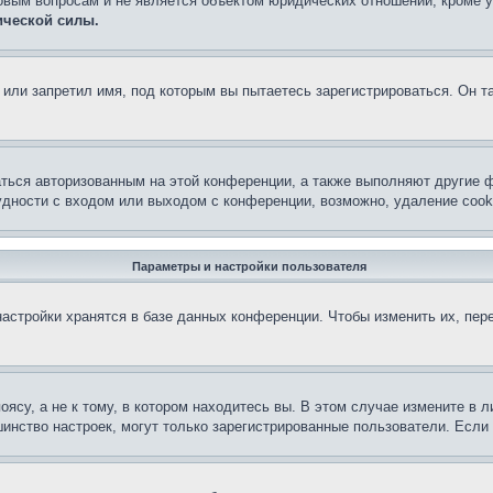
овым вопросам и не является объектом юридических отношений, кроме 
ической силы.
или запретил имя, под которым вы пытаетесь зарегистрироваться. Он т
аться авторизованным на этой конференции, а также выполняют другие ф
дности с входом или выходом с конференции, возможно, удаление cook
Параметры и настройки пользователя
астройки хранятся в базе данных конференции. Чтобы изменить их, пер
су, а не к тому, в котором находитесь вы. В этом случае измените в ли
льшинство настроек, могут только зарегистрированные пользователи. Есл