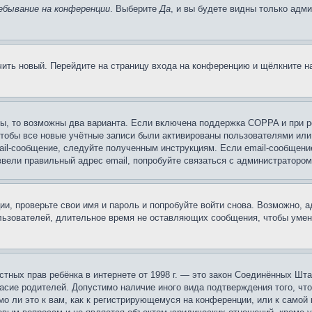
ебывание на конференции
. Выберите
Да
, и вы будете видны только адм
учить новый. Перейдите на страницу входа на конференцию и щёлкните 
ы, то возможны два варианта. Если включена поддержка COPPA и при ре
чтобы все новые учётные записи были активированы пользователями или
ail-сообщение, следуйте полученным инструкциям. Если email-сообщение
ввели правильный адрес email, попробуйте связаться с администратором
ии, проверьте свои имя и пароль и попробуйте войти снова. Возможно,
льзователей, длительное время не оставляющих сообщения, чтобы умен
 частных прав ребёнка в интернете от 1998 г. — это закон Соединённых 
асие родителей. Допустимо наличие иного вида подтверждения того, чт
о ли это к вам, как к регистрирующемуся на конференции, или к самой