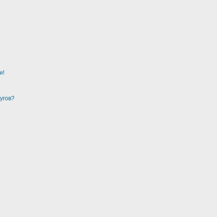
и!
угов?