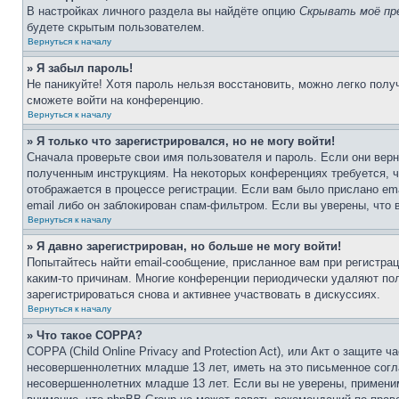
В настройках личного раздела вы найдёте опцию
Скрывать моё пр
будете скрытым пользователем.
Вернуться к началу
» Я забыл пароль!
Не паникуйте! Хотя пароль нельзя восстановить, можно легко пол
сможете войти на конференцию.
Вернуться к началу
» Я только что зарегистрировался, но не могу войти!
Сначала проверьте свои имя пользователя и пароль. Если они верн
полученным инструкциям. На некоторых конференциях требуется, 
отображается в процессе регистрации. Если вам было прислано em
email либо он заблокирован спам-фильтром. Если вы уверены, что 
Вернуться к началу
» Я давно зарегистрирован, но больше не могу войти!
Попытайтесь найти email-сообщение, присланное вам при регистрац
каким-то причинам. Многие конференции периодически удаляют по
зарегистрироваться снова и активнее участвовать в дискуссиях.
Вернуться к началу
» Что такое COPPA?
COPPA (Child Online Privacy and Protection Act), или Акт о защите
несовершеннолетних младше 13 лет, иметь на это письменное согл
несовершеннолетних младше 13 лет. Если вы не уверены, применим