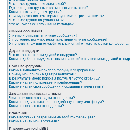
Что такое группы пользователей?
Где находятся группы и как мне вступить в них?
Как мне стать лидером группы?
Почему названия некоторых групп имеют разные цвета?
Что такое группа по умолчанию?
Что означает ссылка «Наша команда»?
Личные сообщения
Я не могу отправить личные сообщения!
Я постоянно получаю нежелательные личные сообщения!
Я получил спам или оскорбительный email от кого-то с этой конференци
Друзья и недруги
Что означают списки друзей и недругов?
Как мне добавлять/удалять пользователей в списках моих друзей и недр
Поиск по форумам
Как мне выполнить поиск по форуму или форумам?
Почему мой поиск не даёт результатов?
В результате моего поиска я получил пустую страницу!
Как мне найти пользователя конференции?
Как мне найти свои сообщения и созданные мной темы?
Закладки и подписка на темы
Чем отличаются закладки от подписки?
Как мне подписаться на определённую тему или форум?
Как мне отказаться от подписки?
Вложения
Какие вложения разрешены на этой конференции?
Как мне найти мои вложения?
Информация о phpBB3