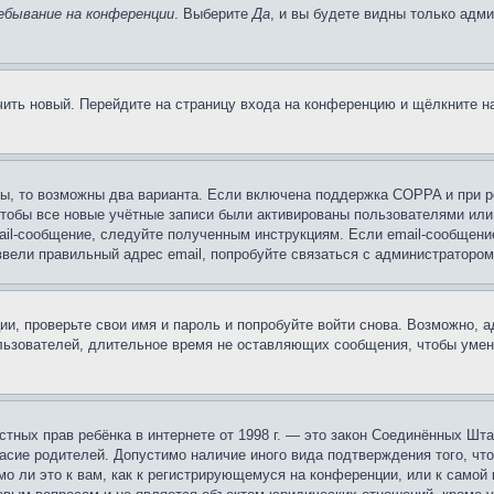
ебывание на конференции
. Выберите
Да
, и вы будете видны только адм
учить новый. Перейдите на страницу входа на конференцию и щёлкните 
ы, то возможны два варианта. Если включена поддержка COPPA и при ре
чтобы все новые учётные записи были активированы пользователями или
ail-сообщение, следуйте полученным инструкциям. Если email-сообщение
ввели правильный адрес email, попробуйте связаться с администратором
ии, проверьте свои имя и пароль и попробуйте войти снова. Возможно,
льзователей, длительное время не оставляющих сообщения, чтобы умен
 частных прав ребёнка в интернете от 1998 г. — это закон Соединённых 
асие родителей. Допустимо наличие иного вида подтверждения того, чт
о ли это к вам, как к регистрирующемуся на конференции, или к самой