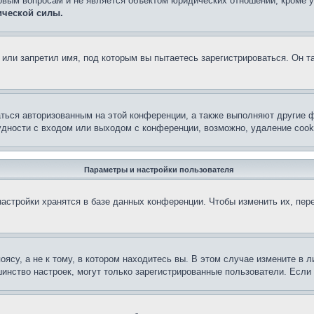
овым вопросам и не является объектом юридических отношений, кроме 
ической силы.
или запретил имя, под которым вы пытаетесь зарегистрироваться. Он т
аться авторизованным на этой конференции, а также выполняют другие ф
дности с входом или выходом с конференции, возможно, удаление cook
Параметры и настройки пользователя
астройки хранятся в базе данных конференции. Чтобы изменить их, пер
су, а не к тому, в котором находитесь вы. В этом случае измените в ли
льшинство настроек, могут только зарегистрированные пользователи. Есл