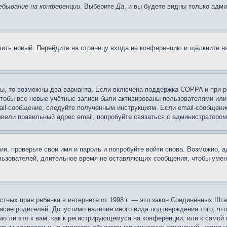
ебывание на конференции
. Выберите
Да
, и вы будете видны только адм
учить новый. Перейдите на страницу входа на конференцию и щёлкните 
ы, то возможны два варианта. Если включена поддержка COPPA и при ре
чтобы все новые учётные записи были активированы пользователями или
ail-сообщение, следуйте полученным инструкциям. Если email-сообщение
ввели правильный адрес email, попробуйте связаться с администратором
ии, проверьте свои имя и пароль и попробуйте войти снова. Возможно,
льзователей, длительное время не оставляющих сообщения, чтобы умен
 частных прав ребёнка в интернете от 1998 г. — это закон Соединённых 
асие родителей. Допустимо наличие иного вида подтверждения того, чт
о ли это к вам, как к регистрирующемуся на конференции, или к самой