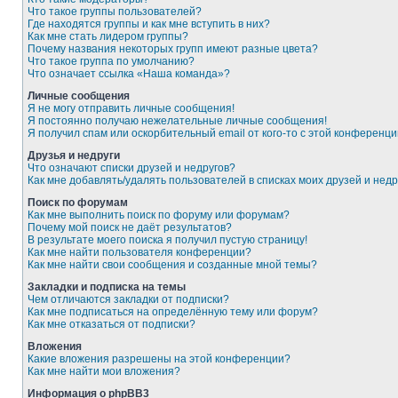
Что такое группы пользователей?
Где находятся группы и как мне вступить в них?
Как мне стать лидером группы?
Почему названия некоторых групп имеют разные цвета?
Что такое группа по умолчанию?
Что означает ссылка «Наша команда»?
Личные сообщения
Я не могу отправить личные сообщения!
Я постоянно получаю нежелательные личные сообщения!
Я получил спам или оскорбительный email от кого-то с этой конференци
Друзья и недруги
Что означают списки друзей и недругов?
Как мне добавлять/удалять пользователей в списках моих друзей и недр
Поиск по форумам
Как мне выполнить поиск по форуму или форумам?
Почему мой поиск не даёт результатов?
В результате моего поиска я получил пустую страницу!
Как мне найти пользователя конференции?
Как мне найти свои сообщения и созданные мной темы?
Закладки и подписка на темы
Чем отличаются закладки от подписки?
Как мне подписаться на определённую тему или форум?
Как мне отказаться от подписки?
Вложения
Какие вложения разрешены на этой конференции?
Как мне найти мои вложения?
Информация о phpBB3