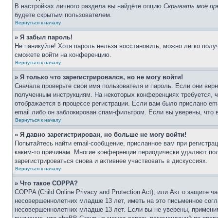
В настройках личного раздела вы найдёте опцию
Скрывать моё пр
будете скрытым пользователем.
Вернуться к началу
» Я забыл пароль!
Не паникуйте! Хотя пароль нельзя восстановить, можно легко пол
сможете войти на конференцию.
Вернуться к началу
» Я только что зарегистрировался, но не могу войти!
Сначала проверьте свои имя пользователя и пароль. Если они верн
полученным инструкциям. На некоторых конференциях требуется, 
отображается в процессе регистрации. Если вам было прислано em
email либо он заблокирован спам-фильтром. Если вы уверены, что 
Вернуться к началу
» Я давно зарегистрирован, но больше не могу войти!
Попытайтесь найти email-сообщение, присланное вам при регистрац
каким-то причинам. Многие конференции периодически удаляют по
зарегистрироваться снова и активнее участвовать в дискуссиях.
Вернуться к началу
» Что такое COPPA?
COPPA (Child Online Privacy and Protection Act), или Акт о защите
несовершеннолетних младше 13 лет, иметь на это письменное согл
несовершеннолетних младше 13 лет. Если вы не уверены, применим