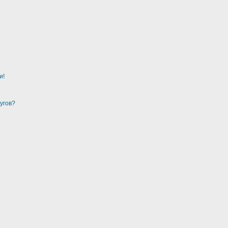
и!
угов?