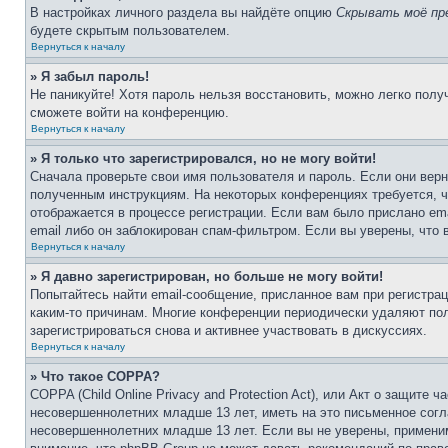
В настройках личного раздела вы найдёте опцию
Скрывать моё пр
будете скрытым пользователем.
Вернуться к началу
» Я забыл пароль!
Не паникуйте! Хотя пароль нельзя восстановить, можно легко пол
сможете войти на конференцию.
Вернуться к началу
» Я только что зарегистрировался, но не могу войти!
Сначала проверьте свои имя пользователя и пароль. Если они верн
полученным инструкциям. На некоторых конференциях требуется, 
отображается в процессе регистрации. Если вам было прислано em
email либо он заблокирован спам-фильтром. Если вы уверены, что 
Вернуться к началу
» Я давно зарегистрирован, но больше не могу войти!
Попытайтесь найти email-сообщение, присланное вам при регистрац
каким-то причинам. Многие конференции периодически удаляют по
зарегистрироваться снова и активнее участвовать в дискуссиях.
Вернуться к началу
» Что такое COPPA?
COPPA (Child Online Privacy and Protection Act), или Акт о защите
несовершеннолетних младше 13 лет, иметь на это письменное согл
несовершеннолетних младше 13 лет. Если вы не уверены, применим