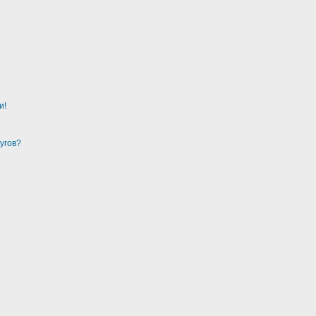
и!
угов?