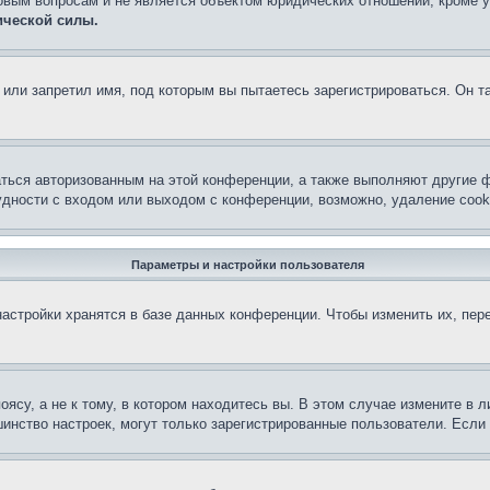
овым вопросам и не является объектом юридических отношений, кроме 
ической силы.
или запретил имя, под которым вы пытаетесь зарегистрироваться. Он т
аться авторизованным на этой конференции, а также выполняют другие ф
дности с входом или выходом с конференции, возможно, удаление cook
Параметры и настройки пользователя
астройки хранятся в базе данных конференции. Чтобы изменить их, пер
су, а не к тому, в котором находитесь вы. В этом случае измените в ли
льшинство настроек, могут только зарегистрированные пользователи. Есл