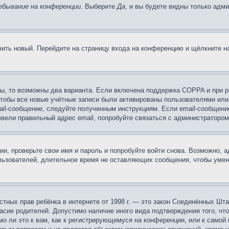
ебывание на конференции
. Выберите
Да
, и вы будете видны только адм
учить новый. Перейдите на страницу входа на конференцию и щёлкните 
ы, то возможны два варианта. Если включена поддержка COPPA и при ре
чтобы все новые учётные записи были активированы пользователями или
ail-сообщение, следуйте полученным инструкциям. Если email-сообщение
ввели правильный адрес email, попробуйте связаться с администратором
ии, проверьте свои имя и пароль и попробуйте войти снова. Возможно,
льзователей, длительное время не оставляющих сообщения, чтобы умен
 частных прав ребёнка в интернете от 1998 г. — это закон Соединённых 
асие родителей. Допустимо наличие иного вида подтверждения того, чт
о ли это к вам, как к регистрирующемуся на конференции, или к самой