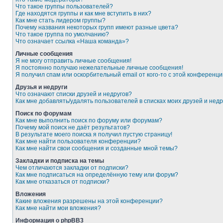
Что такое группы пользователей?
Где находятся группы и как мне вступить в них?
Как мне стать лидером группы?
Почему названия некоторых групп имеют разные цвета?
Что такое группа по умолчанию?
Что означает ссылка «Наша команда»?
Личные сообщения
Я не могу отправить личные сообщения!
Я постоянно получаю нежелательные личные сообщения!
Я получил спам или оскорбительный email от кого-то с этой конференци
Друзья и недруги
Что означают списки друзей и недругов?
Как мне добавлять/удалять пользователей в списках моих друзей и недр
Поиск по форумам
Как мне выполнить поиск по форуму или форумам?
Почему мой поиск не даёт результатов?
В результате моего поиска я получил пустую страницу!
Как мне найти пользователя конференции?
Как мне найти свои сообщения и созданные мной темы?
Закладки и подписка на темы
Чем отличаются закладки от подписки?
Как мне подписаться на определённую тему или форум?
Как мне отказаться от подписки?
Вложения
Какие вложения разрешены на этой конференции?
Как мне найти мои вложения?
Информация о phpBB3