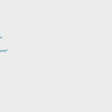
и!
угов?