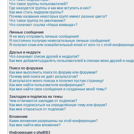
Что такое группы пользователей?
Где находятся группы и как мне вступить в них?
Как мне стать лидером группы?
Почему названия некоторых групп имеют разные цвета?
Что такое группа по умолчанию?
Что означает ссылка «Наша команда»?
Личные сообщения
Я не могу отправить личные сообщения!
Я постоянно получаю нежелательные личные сообщения!
Я получил спам или оскорбительный email от кого-то с этой конференци
Друзья и недруги
Что означают списки друзей и недругов?
Как мне добавлять/удалять пользователей в списках моих друзей и недр
Поиск по форумам
Как мне выполнить поиск по форуму или форумам?
Почему мой поиск не даёт результатов?
В результате моего поиска я получил пустую страницу!
Как мне найти пользователя конференции?
Как мне найти свои сообщения и созданные мной темы?
Закладки и подписка на темы
Чем отличаются закладки от подписки?
Как мне подписаться на определённую тему или форум?
Как мне отказаться от подписки?
Вложения
Какие вложения разрешены на этой конференции?
Как мне найти мои вложения?
Информация о phpBB3