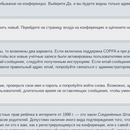
ебывание на конференции
. Выберите
Да
, и вы будете видны только адм
учить новый. Перейдите на страницу входа на конференцию и щёлкните 
ы, то возможны два варианта. Если включена поддержка COPPA и при ре
чтобы все новые учётные записи были активированы пользователями или
ail-сообщение, следуйте полученным инструкциям. Если email-сообщение
ввели правильный адрес email, попробуйте связаться с администратором
ии, проверьте свои имя и пароль и попробуйте войти снова. Возможно,
льзователей, длительное время не оставляющих сообщения, чтобы умен
 частных прав ребёнка в интернете от 1998 г. — это закон Соединённых 
асие родителей. Допустимо наличие иного вида подтверждения того, чт
о ли это к вам, как к регистрирующемуся на конференции, или к самой