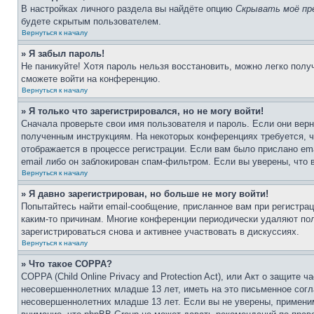
В настройках личного раздела вы найдёте опцию
Скрывать моё пр
будете скрытым пользователем.
Вернуться к началу
» Я забыл пароль!
Не паникуйте! Хотя пароль нельзя восстановить, можно легко пол
сможете войти на конференцию.
Вернуться к началу
» Я только что зарегистрировался, но не могу войти!
Сначала проверьте свои имя пользователя и пароль. Если они верн
полученным инструкциям. На некоторых конференциях требуется, 
отображается в процессе регистрации. Если вам было прислано em
email либо он заблокирован спам-фильтром. Если вы уверены, что 
Вернуться к началу
» Я давно зарегистрирован, но больше не могу войти!
Попытайтесь найти email-сообщение, присланное вам при регистрац
каким-то причинам. Многие конференции периодически удаляют по
зарегистрироваться снова и активнее участвовать в дискуссиях.
Вернуться к началу
» Что такое COPPA?
COPPA (Child Online Privacy and Protection Act), или Акт о защите
несовершеннолетних младше 13 лет, иметь на это письменное согл
несовершеннолетних младше 13 лет. Если вы не уверены, применим