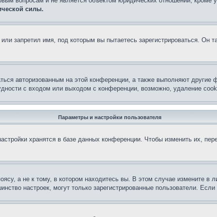
овым вопросам и не является объектом юридических отношений, кроме 
ической силы.
или запретил имя, под которым вы пытаетесь зарегистрироваться. Он т
аться авторизованным на этой конференции, а также выполняют другие ф
дности с входом или выходом с конференции, возможно, удаление cook
Параметры и настройки пользователя
астройки хранятся в базе данных конференции. Чтобы изменить их, пер
су, а не к тому, в котором находитесь вы. В этом случае измените в ли
льшинство настроек, могут только зарегистрированные пользователи. Есл