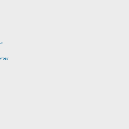
и!
угов?