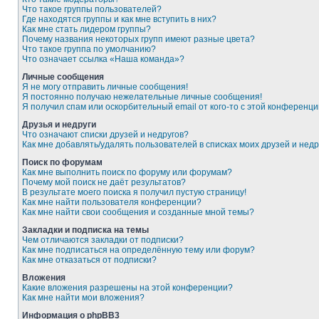
Что такое группы пользователей?
Где находятся группы и как мне вступить в них?
Как мне стать лидером группы?
Почему названия некоторых групп имеют разные цвета?
Что такое группа по умолчанию?
Что означает ссылка «Наша команда»?
Личные сообщения
Я не могу отправить личные сообщения!
Я постоянно получаю нежелательные личные сообщения!
Я получил спам или оскорбительный email от кого-то с этой конференци
Друзья и недруги
Что означают списки друзей и недругов?
Как мне добавлять/удалять пользователей в списках моих друзей и недр
Поиск по форумам
Как мне выполнить поиск по форуму или форумам?
Почему мой поиск не даёт результатов?
В результате моего поиска я получил пустую страницу!
Как мне найти пользователя конференции?
Как мне найти свои сообщения и созданные мной темы?
Закладки и подписка на темы
Чем отличаются закладки от подписки?
Как мне подписаться на определённую тему или форум?
Как мне отказаться от подписки?
Вложения
Какие вложения разрешены на этой конференции?
Как мне найти мои вложения?
Информация о phpBB3