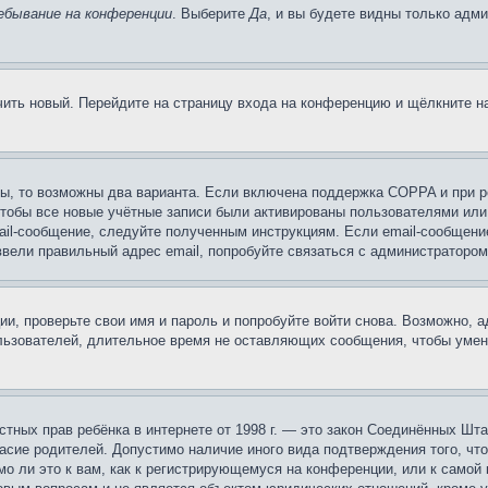
ебывание на конференции
. Выберите
Да
, и вы будете видны только адм
учить новый. Перейдите на страницу входа на конференцию и щёлкните 
ы, то возможны два варианта. Если включена поддержка COPPA и при ре
чтобы все новые учётные записи были активированы пользователями или
ail-сообщение, следуйте полученным инструкциям. Если email-сообщение
ввели правильный адрес email, попробуйте связаться с администратором
ии, проверьте свои имя и пароль и попробуйте войти снова. Возможно,
льзователей, длительное время не оставляющих сообщения, чтобы умен
 частных прав ребёнка в интернете от 1998 г. — это закон Соединённых 
асие родителей. Допустимо наличие иного вида подтверждения того, чт
о ли это к вам, как к регистрирующемуся на конференции, или к самой