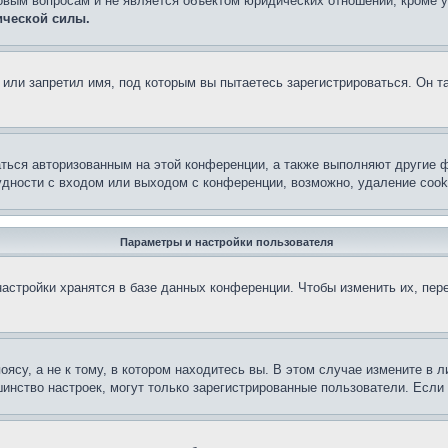
овым вопросам и не является объектом юридических отношений, кроме 
ической силы.
или запретил имя, под которым вы пытаетесь зарегистрироваться. Он т
аться авторизованным на этой конференции, а также выполняют другие ф
дности с входом или выходом с конференции, возможно, удаление cook
Параметры и настройки пользователя
астройки хранятся в базе данных конференции. Чтобы изменить их, пер
су, а не к тому, в котором находитесь вы. В этом случае измените в ли
льшинство настроек, могут только зарегистрированные пользователи. Есл