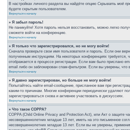
В настройках личного раздела вы найдёте опцию
Скрывать моё пр
будете скрытым пользователем.
Вернуться к началу
» Я забыл пароль!
Не паникуйте! Хотя пароль нельзя восстановить, можно легко пол
сможете войти на конференцию.
Вернуться к началу
» Я только что зарегистрировался, но не могу войти!
Сначала проверьте свои имя пользователя и пароль. Если они верн
полученным инструкциям. На некоторых конференциях требуется, 
отображается в процессе регистрации. Если вам было прислано em
email либо он заблокирован спам-фильтром. Если вы уверены, что 
Вернуться к началу
» Я давно зарегистрирован, но больше не могу войти!
Попытайтесь найти email-сообщение, присланное вам при регистрац
каким-то причинам. Многие конференции периодически удаляют по
зарегистрироваться снова и активнее участвовать в дискуссиях.
Вернуться к началу
» Что такое COPPA?
COPPA (Child Online Privacy and Protection Act), или Акт о защите
несовершеннолетних младше 13 лет, иметь на это письменное согл
несовершеннолетних младше 13 лет. Если вы не уверены, применим