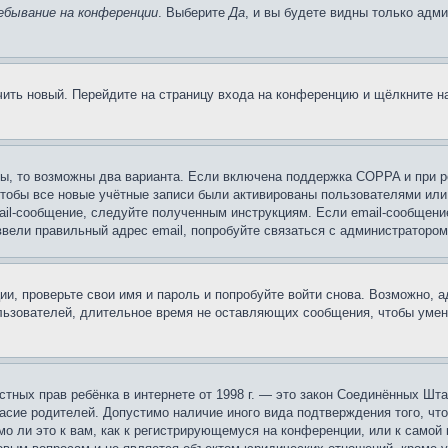
ебывание на конференции
. Выберите
Да
, и вы будете видны только адм
учить новый. Перейдите на страницу входа на конференцию и щёлкните 
ы, то возможны два варианта. Если включена поддержка COPPA и при ре
чтобы все новые учётные записи были активированы пользователями или
ail-сообщение, следуйте полученным инструкциям. Если email-сообщение
ввели правильный адрес email, попробуйте связаться с администратором
ии, проверьте свои имя и пароль и попробуйте войти снова. Возможно,
льзователей, длительное время не оставляющих сообщения, чтобы умен
 частных прав ребёнка в интернете от 1998 г. — это закон Соединённых 
асие родителей. Допустимо наличие иного вида подтверждения того, чт
о ли это к вам, как к регистрирующемуся на конференции, или к самой