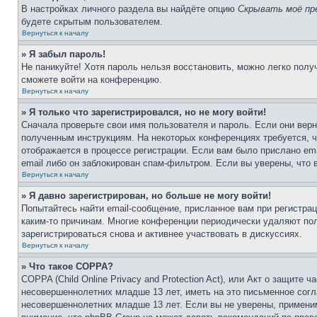
В настройках личного раздела вы найдёте опцию
Скрывать моё пр
будете скрытым пользователем.
Вернуться к началу
» Я забыл пароль!
Не паникуйте! Хотя пароль нельзя восстановить, можно легко пол
сможете войти на конференцию.
Вернуться к началу
» Я только что зарегистрировался, но не могу войти!
Сначала проверьте свои имя пользователя и пароль. Если они верн
полученным инструкциям. На некоторых конференциях требуется, 
отображается в процессе регистрации. Если вам было прислано em
email либо он заблокирован спам-фильтром. Если вы уверены, что 
Вернуться к началу
» Я давно зарегистрирован, но больше не могу войти!
Попытайтесь найти email-сообщение, присланное вам при регистрац
каким-то причинам. Многие конференции периодически удаляют по
зарегистрироваться снова и активнее участвовать в дискуссиях.
Вернуться к началу
» Что такое COPPA?
COPPA (Child Online Privacy and Protection Act), или Акт о защите
несовершеннолетних младше 13 лет, иметь на это письменное согл
несовершеннолетних младше 13 лет. Если вы не уверены, применим