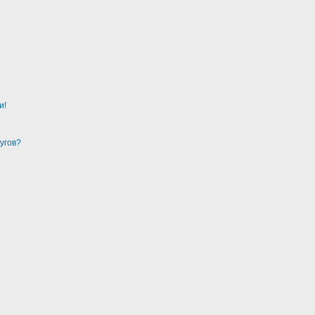
и!
угов?