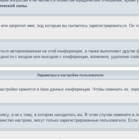
овым вопросам и не является объектом юридических отношений, кроме 
ической силы.
или запретил имя, под которым вы пытаетесь зарегистрироваться. Он т
аться авторизованным на этой конференции, а также выполняют другие ф
дности с входом или выходом с конференции, возможно, удаление cook
Параметры и настройки пользователя
астройки хранятся в базе данных конференции. Чтобы изменить их, пер
су, а не к тому, в котором находитесь вы. В этом случае измените в ли
льшинство настроек, могут только зарегистрированные пользователи. Есл