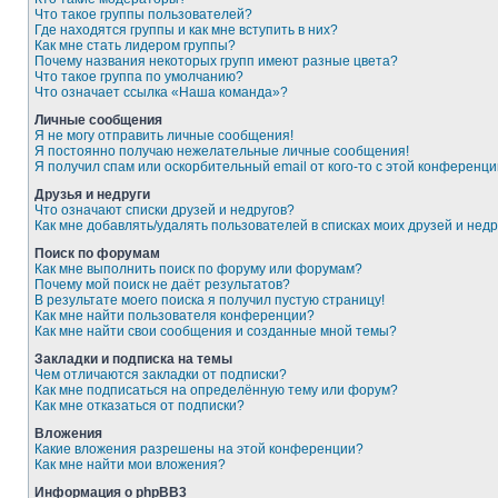
Что такое группы пользователей?
Где находятся группы и как мне вступить в них?
Как мне стать лидером группы?
Почему названия некоторых групп имеют разные цвета?
Что такое группа по умолчанию?
Что означает ссылка «Наша команда»?
Личные сообщения
Я не могу отправить личные сообщения!
Я постоянно получаю нежелательные личные сообщения!
Я получил спам или оскорбительный email от кого-то с этой конференци
Друзья и недруги
Что означают списки друзей и недругов?
Как мне добавлять/удалять пользователей в списках моих друзей и недр
Поиск по форумам
Как мне выполнить поиск по форуму или форумам?
Почему мой поиск не даёт результатов?
В результате моего поиска я получил пустую страницу!
Как мне найти пользователя конференции?
Как мне найти свои сообщения и созданные мной темы?
Закладки и подписка на темы
Чем отличаются закладки от подписки?
Как мне подписаться на определённую тему или форум?
Как мне отказаться от подписки?
Вложения
Какие вложения разрешены на этой конференции?
Как мне найти мои вложения?
Информация о phpBB3