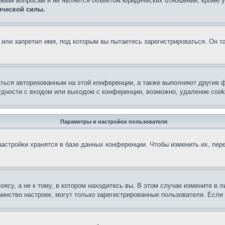
овым вопросам и не является объектом юридических отношений, кроме 
ической силы.
или запретил имя, под которым вы пытаетесь зарегистрироваться. Он т
аться авторизованным на этой конференции, а также выполняют другие ф
дности с входом или выходом с конференции, возможно, удаление cook
Параметры и настройки пользователя
астройки хранятся в базе данных конференции. Чтобы изменить их, пер
су, а не к тому, в котором находитесь вы. В этом случае измените в ли
льшинство настроек, могут только зарегистрированные пользователи. Есл