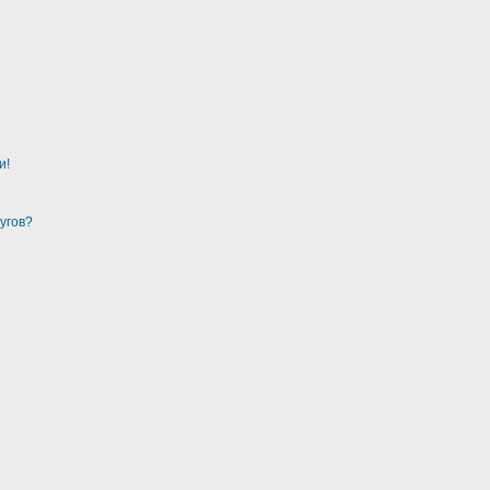
и!
угов?