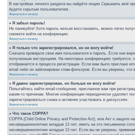
В настройках личного раздела вы найдёте опцию
Скрывать моё пр
будете скрытым пользователем.
Вернуться к началу
» Я забыл пароль!
Не паникуйте! Хотя пароль нельзя восстановить, можно легко пол
сможете войти на конференцию.
Вернуться к началу
» Я только что зарегистрировался, но не могу войти!
Сначала проверьте свои имя пользователя и пароль. Если они верн
полученным инструкциям. На некоторых конференциях требуется, 
отображается в процессе регистрации. Если вам было прислано em
email либо он заблокирован спам-фильтром. Если вы уверены, что 
Вернуться к началу
» Я давно зарегистрирован, но больше не могу войти!
Попытайтесь найти email-сообщение, присланное вам при регистрац
каким-то причинам. Многие конференции периодически удаляют по
зарегистрироваться снова и активнее участвовать в дискуссиях.
Вернуться к началу
» Что такое COPPA?
COPPA (Child Online Privacy and Protection Act), или Акт о защите
несовершеннолетних младше 13 лет, иметь на это письменное согл
несовершеннолетних младше 13 лет. Если вы не уверены, применим