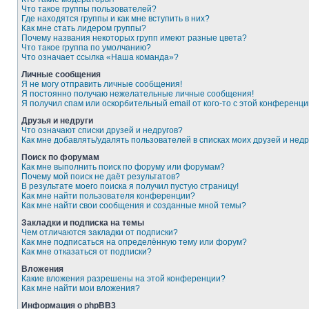
Что такое группы пользователей?
Где находятся группы и как мне вступить в них?
Как мне стать лидером группы?
Почему названия некоторых групп имеют разные цвета?
Что такое группа по умолчанию?
Что означает ссылка «Наша команда»?
Личные сообщения
Я не могу отправить личные сообщения!
Я постоянно получаю нежелательные личные сообщения!
Я получил спам или оскорбительный email от кого-то с этой конференци
Друзья и недруги
Что означают списки друзей и недругов?
Как мне добавлять/удалять пользователей в списках моих друзей и недр
Поиск по форумам
Как мне выполнить поиск по форуму или форумам?
Почему мой поиск не даёт результатов?
В результате моего поиска я получил пустую страницу!
Как мне найти пользователя конференции?
Как мне найти свои сообщения и созданные мной темы?
Закладки и подписка на темы
Чем отличаются закладки от подписки?
Как мне подписаться на определённую тему или форум?
Как мне отказаться от подписки?
Вложения
Какие вложения разрешены на этой конференции?
Как мне найти мои вложения?
Информация о phpBB3