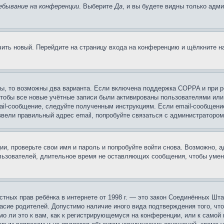
ебывание на конференции
. Выберите
Да
, и вы будете видны только адм
учить новый. Перейдите на страницу входа на конференцию и щёлкните 
ы, то возможны два варианта. Если включена поддержка COPPA и при ре
чтобы все новые учётные записи были активированы пользователями или
ail-сообщение, следуйте полученным инструкциям. Если email-сообщение
ввели правильный адрес email, попробуйте связаться с администратором
ии, проверьте свои имя и пароль и попробуйте войти снова. Возможно,
льзователей, длительное время не оставляющих сообщения, чтобы умен
 частных прав ребёнка в интернете от 1998 г. — это закон Соединённых 
асие родителей. Допустимо наличие иного вида подтверждения того, чт
о ли это к вам, как к регистрирующемуся на конференции, или к самой