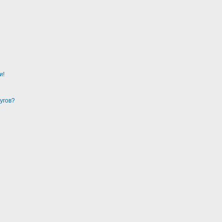
и!
угов?