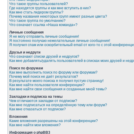
Что такое группы пользователей?
Где находятся группы и как мне вступить в них?
Как мне стать лидером группы?
Почему названия некоторых групп имеют разные цвета?
Что такое группа по умолчанию?
Что означает ссылка «Наша команда»?
Личные сообщения
Я не могу отправить личные сообщения!
Я постоянно получаю нежелательные личные сообщения!
Я получил спам или оскорбительный email от кого-то с этой конференци
Друзья и недруги
Что означают списки друзей и недругов?
Как мне добавлять/удалять пользователей в списках моих друзей и недр
Поиск по форумам
Как мне выполнить поиск по форуму или форумам?
Почему мой поиск не даёт результатов?
В результате моего поиска я получил пустую страницу!
Как мне найти пользователя конференции?
Как мне найти свои сообщения и созданные мной темы?
Закладки и подписка на темы
Чем отличаются закладки от подписки?
Как мне подписаться на определённую тему или форум?
Как мне отказаться от подписки?
Вложения
Какие вложения разрешены на этой конференции?
Как мне найти мои вложения?
Информация о phpBB3