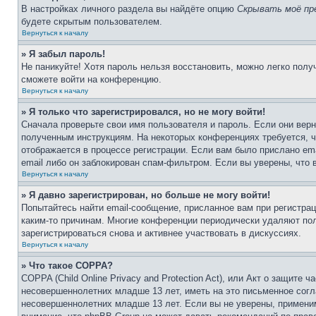
В настройках личного раздела вы найдёте опцию
Скрывать моё пр
будете скрытым пользователем.
Вернуться к началу
» Я забыл пароль!
Не паникуйте! Хотя пароль нельзя восстановить, можно легко пол
сможете войти на конференцию.
Вернуться к началу
» Я только что зарегистрировался, но не могу войти!
Сначала проверьте свои имя пользователя и пароль. Если они верн
полученным инструкциям. На некоторых конференциях требуется, 
отображается в процессе регистрации. Если вам было прислано em
email либо он заблокирован спам-фильтром. Если вы уверены, что 
Вернуться к началу
» Я давно зарегистрирован, но больше не могу войти!
Попытайтесь найти email-сообщение, присланное вам при регистрац
каким-то причинам. Многие конференции периодически удаляют по
зарегистрироваться снова и активнее участвовать в дискуссиях.
Вернуться к началу
» Что такое COPPA?
COPPA (Child Online Privacy and Protection Act), или Акт о защите
несовершеннолетних младше 13 лет, иметь на это письменное согл
несовершеннолетних младше 13 лет. Если вы не уверены, применим