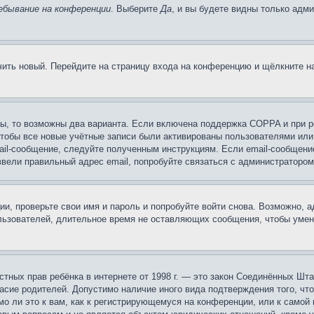
ебывание на конференции
. Выберите
Да
, и вы будете видны только адм
учить новый. Перейдите на страницу входа на конференцию и щёлкните 
ы, то возможны два варианта. Если включена поддержка COPPA и при ре
чтобы все новые учётные записи были активированы пользователями или
ail-сообщение, следуйте полученным инструкциям. Если email-сообщение
ввели правильный адрес email, попробуйте связаться с администратором
ии, проверьте свои имя и пароль и попробуйте войти снова. Возможно,
льзователей, длительное время не оставляющих сообщения, чтобы умен
 частных прав ребёнка в интернете от 1998 г. — это закон Соединённых 
асие родителей. Допустимо наличие иного вида подтверждения того, чт
о ли это к вам, как к регистрирующемуся на конференции, или к самой