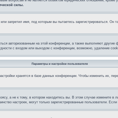
овым вопросам и не является объектом юридических отношений, кроме 
ической силы.
или запретил имя, под которым вы пытаетесь зарегистрироваться. Он т
аться авторизованным на этой конференции, а также выполняют другие ф
дности с входом или выходом с конференции, возможно, удаление cook
Параметры и настройки пользователя
астройки хранятся в базе данных конференции. Чтобы изменить их, пер
су, а не к тому, в котором находитесь вы. В этом случае измените в ли
льшинство настроек, могут только зарегистрированные пользователи. Есл