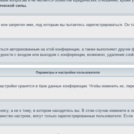
овым вопросам и не является объектом юридических отношений, кроме 
ической силы.
или запретил имя, под которым вы пытаетесь зарегистрироваться. Он т
аться авторизованным на этой конференции, а также выполняют другие ф
дности с входом или выходом с конференции, возможно, удаление cook
Параметры и настройки пользователя
астройки хранятся в базе данных конференции. Чтобы изменить их, пер
су, а не к тому, в котором находитесь вы. В этом случае измените в ли
льшинство настроек, могут только зарегистрированные пользователи. Есл