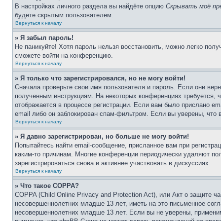
В настройках личного раздела вы найдёте опцию
Скрывать моё пр
будете скрытым пользователем.
Вернуться к началу
» Я забыл пароль!
Не паникуйте! Хотя пароль нельзя восстановить, можно легко пол
сможете войти на конференцию.
Вернуться к началу
» Я только что зарегистрировался, но не могу войти!
Сначала проверьте свои имя пользователя и пароль. Если они верн
полученным инструкциям. На некоторых конференциях требуется, 
отображается в процессе регистрации. Если вам было прислано em
email либо он заблокирован спам-фильтром. Если вы уверены, что 
Вернуться к началу
» Я давно зарегистрирован, но больше не могу войти!
Попытайтесь найти email-сообщение, присланное вам при регистрац
каким-то причинам. Многие конференции периодически удаляют по
зарегистрироваться снова и активнее участвовать в дискуссиях.
Вернуться к началу
» Что такое COPPA?
COPPA (Child Online Privacy and Protection Act), или Акт о защите
несовершеннолетних младше 13 лет, иметь на это письменное согл
несовершеннолетних младше 13 лет. Если вы не уверены, применим