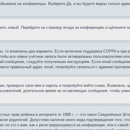
ебывание на конференции
. Выберите
Да
, и вы будете видны только адм
учить новый. Перейдите на страницу входа на конференцию и щёлкните 
ы, то возможны два варианта. Если включена поддержка COPPA и при ре
чтобы все новые учётные записи были активированы пользователями или
ail-сообщение, следуйте полученным инструкциям. Если email-сообщение
ввели правильный адрес email, попробуйте связаться с администратором
ии, проверьте свои имя и пароль и попробуйте войти снова. Возможно,
льзователей, длительное время не оставляющих сообщения, чтобы умен
 частных прав ребёнка в интернете от 1998 г. — это закон Соединённых 
асие родителей. Допустимо наличие иного вида подтверждения того, чт
о ли это к вам, как к регистрирующемуся на конференции, или к самой