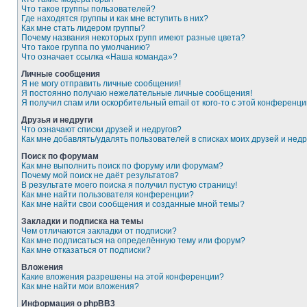
Что такое группы пользователей?
Где находятся группы и как мне вступить в них?
Как мне стать лидером группы?
Почему названия некоторых групп имеют разные цвета?
Что такое группа по умолчанию?
Что означает ссылка «Наша команда»?
Личные сообщения
Я не могу отправить личные сообщения!
Я постоянно получаю нежелательные личные сообщения!
Я получил спам или оскорбительный email от кого-то с этой конференци
Друзья и недруги
Что означают списки друзей и недругов?
Как мне добавлять/удалять пользователей в списках моих друзей и недр
Поиск по форумам
Как мне выполнить поиск по форуму или форумам?
Почему мой поиск не даёт результатов?
В результате моего поиска я получил пустую страницу!
Как мне найти пользователя конференции?
Как мне найти свои сообщения и созданные мной темы?
Закладки и подписка на темы
Чем отличаются закладки от подписки?
Как мне подписаться на определённую тему или форум?
Как мне отказаться от подписки?
Вложения
Какие вложения разрешены на этой конференции?
Как мне найти мои вложения?
Информация о phpBB3