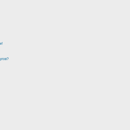
и!
угов?