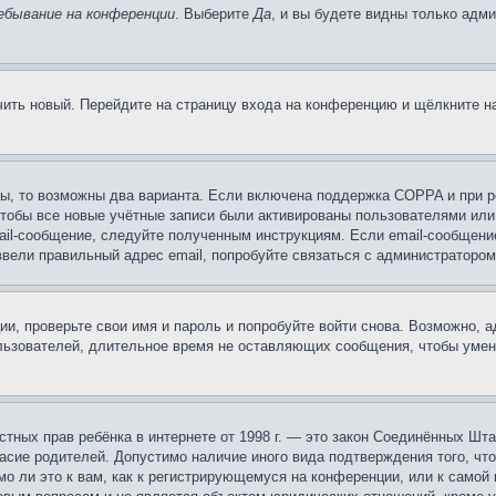
ебывание на конференции
. Выберите
Да
, и вы будете видны только адм
учить новый. Перейдите на страницу входа на конференцию и щёлкните 
ы, то возможны два варианта. Если включена поддержка COPPA и при ре
чтобы все новые учётные записи были активированы пользователями или
ail-сообщение, следуйте полученным инструкциям. Если email-сообщение
ввели правильный адрес email, попробуйте связаться с администратором
ии, проверьте свои имя и пароль и попробуйте войти снова. Возможно,
льзователей, длительное время не оставляющих сообщения, чтобы умен
 частных прав ребёнка в интернете от 1998 г. — это закон Соединённых 
асие родителей. Допустимо наличие иного вида подтверждения того, чт
о ли это к вам, как к регистрирующемуся на конференции, или к самой