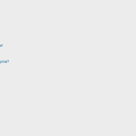
и!
угов?