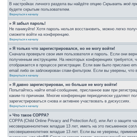
В настройках личного раздела вы найдёте опцию
Скрывать моё пр
будете скрытым пользователем.
Вернуться к началу
» Я забыл пароль!
Не паникуйте! Хотя пароль нельзя восстановить, можно легко пол
сможете войти на конференцию.
Вернуться к началу
» Я только что зарегистрировался, но не могу войти!
Сначала проверьте свои имя пользователя и пароль. Если они верн
полученным инструкциям. На некоторых конференциях требуется, 
отображается в процессе регистрации. Если вам было прислано em
email либо он заблокирован спам-фильтром. Если вы уверены, что 
Вернуться к началу
» Я давно зарегистрирован, но больше не могу войти!
Попытайтесь найти email-сообщение, присланное вам при регистрац
каким-то причинам. Многие конференции периодически удаляют по
зарегистрироваться снова и активнее участвовать в дискуссиях.
Вернуться к началу
» Что такое COPPA?
COPPA (Child Online Privacy and Protection Act), или Акт о защите
несовершеннолетних младше 13 лет, иметь на это письменное согл
несовершеннолетних младше 13 лет. Если вы не уверены, применим