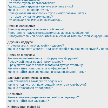
Что такое группы пользователей?
Где находятся группы и как мне вступить в них?
Как мне стать лидером группы?
Почему названия некоторых групп имеют разные цвета?
Что такое группа по умолчанию?
Что означает ссылка «Наша команда»?
Личные сообщения
Я не могу отправить личные сообщения!
Я постоянно получаю нежелательные личные сообщения!
Я получил спам или оскорбительный email от кого-то с этой конференци
Друзья и недруги
Что означают списки друзей и недругов?
Как мне добавлять/удалять пользователей в списках моих друзей и недр
Поиск по форумам
Как мне выполнить поиск по форуму или форумам?
Почему мой поиск не даёт результатов?
В результате моего поиска я получил пустую страницу!
Как мне найти пользователя конференции?
Как мне найти свои сообщения и созданные мной темы?
Закладки и подписка на темы
Чем отличаются закладки от подписки?
Как мне подписаться на определённую тему или форум?
Как мне отказаться от подписки?
Вложения
Какие вложения разрешены на этой конференции?
Как мне найти мои вложения?
Информация о phpBB3