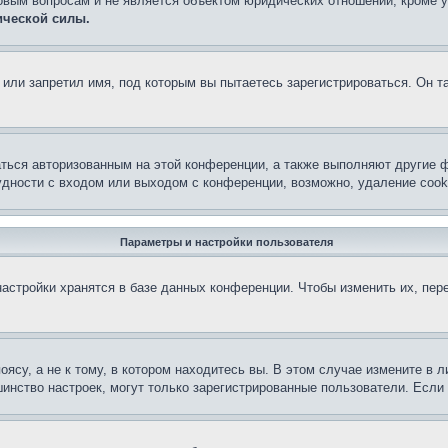
овым вопросам и не является объектом юридических отношений, кроме 
ической силы.
или запретил имя, под которым вы пытаетесь зарегистрироваться. Он т
аться авторизованным на этой конференции, а также выполняют другие ф
дности с входом или выходом с конференции, возможно, удаление cook
Параметры и настройки пользователя
астройки хранятся в базе данных конференции. Чтобы изменить их, пер
су, а не к тому, в котором находитесь вы. В этом случае измените в ли
льшинство настроек, могут только зарегистрированные пользователи. Есл