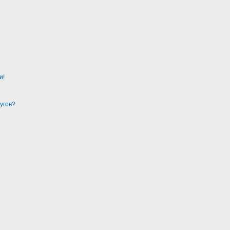
и!
угов?