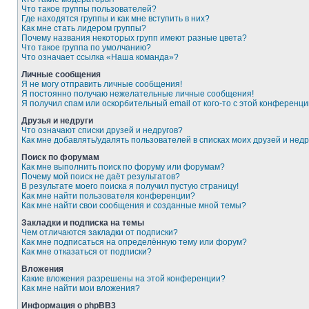
Что такое группы пользователей?
Где находятся группы и как мне вступить в них?
Как мне стать лидером группы?
Почему названия некоторых групп имеют разные цвета?
Что такое группа по умолчанию?
Что означает ссылка «Наша команда»?
Личные сообщения
Я не могу отправить личные сообщения!
Я постоянно получаю нежелательные личные сообщения!
Я получил спам или оскорбительный email от кого-то с этой конференци
Друзья и недруги
Что означают списки друзей и недругов?
Как мне добавлять/удалять пользователей в списках моих друзей и недр
Поиск по форумам
Как мне выполнить поиск по форуму или форумам?
Почему мой поиск не даёт результатов?
В результате моего поиска я получил пустую страницу!
Как мне найти пользователя конференции?
Как мне найти свои сообщения и созданные мной темы?
Закладки и подписка на темы
Чем отличаются закладки от подписки?
Как мне подписаться на определённую тему или форум?
Как мне отказаться от подписки?
Вложения
Какие вложения разрешены на этой конференции?
Как мне найти мои вложения?
Информация о phpBB3