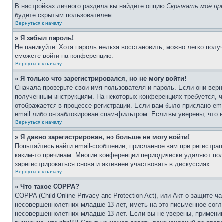
В настройках личного раздела вы найдёте опцию
Скрывать моё пр
будете скрытым пользователем.
Вернуться к началу
» Я забыл пароль!
Не паникуйте! Хотя пароль нельзя восстановить, можно легко пол
сможете войти на конференцию.
Вернуться к началу
» Я только что зарегистрировался, но не могу войти!
Сначала проверьте свои имя пользователя и пароль. Если они верн
полученным инструкциям. На некоторых конференциях требуется, 
отображается в процессе регистрации. Если вам было прислано em
email либо он заблокирован спам-фильтром. Если вы уверены, что 
Вернуться к началу
» Я давно зарегистрирован, но больше не могу войти!
Попытайтесь найти email-сообщение, присланное вам при регистрац
каким-то причинам. Многие конференции периодически удаляют по
зарегистрироваться снова и активнее участвовать в дискуссиях.
Вернуться к началу
» Что такое COPPA?
COPPA (Child Online Privacy and Protection Act), или Акт о защите
несовершеннолетних младше 13 лет, иметь на это письменное согл
несовершеннолетних младше 13 лет. Если вы не уверены, применим