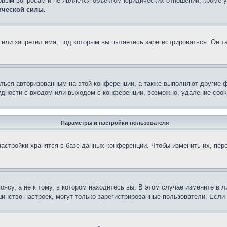
овым вопросам и не является объектом юридических отношений, кроме 
ической силы.
или запретил имя, под которым вы пытаетесь зарегистрироваться. Он т
аться авторизованным на этой конференции, а также выполняют другие ф
дности с входом или выходом с конференции, возможно, удаление cook
Параметры и настройки пользователя
астройки хранятся в базе данных конференции. Чтобы изменить их, пер
су, а не к тому, в котором находитесь вы. В этом случае измените в ли
льшинство настроек, могут только зарегистрированные пользователи. Есл