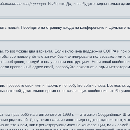
ебывание на конференции
. Выберите
Да
, и вы будете видны только адм
учить новый. Перейдите на страницу входа на конференцию и щёлкните 
ы, то возможны два варианта. Если включена поддержка COPPA и при ре
чтобы все новые учётные записи были активированы пользователями или
ail-сообщение, следуйте полученным инструкциям. Если email-сообщение
ввели правильный адрес email, попробуйте связаться с администратором
ии, проверьте свои имя и пароль и попробуйте войти снова. Возможно,
льзователей, длительное время не оставляющих сообщения, чтобы умен
 частных прав ребёнка в интернете от 1998 г. — это закон Соединённых 
асие родителей. Допустимо наличие иного вида подтверждения того, чт
о ли это к вам, как к регистрирующемуся на конференции, или к самой