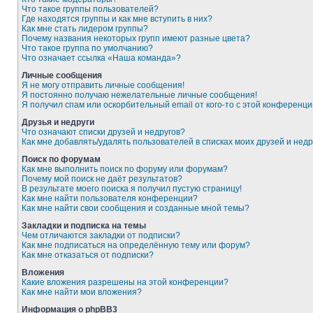
Что такое группы пользователей?
Где находятся группы и как мне вступить в них?
Как мне стать лидером группы?
Почему названия некоторых групп имеют разные цвета?
Что такое группа по умолчанию?
Что означает ссылка «Наша команда»?
Личные сообщения
Я не могу отправить личные сообщения!
Я постоянно получаю нежелательные личные сообщения!
Я получил спам или оскорбительный email от кого-то с этой конференци
Друзья и недруги
Что означают списки друзей и недругов?
Как мне добавлять/удалять пользователей в списках моих друзей и недр
Поиск по форумам
Как мне выполнить поиск по форуму или форумам?
Почему мой поиск не даёт результатов?
В результате моего поиска я получил пустую страницу!
Как мне найти пользователя конференции?
Как мне найти свои сообщения и созданные мной темы?
Закладки и подписка на темы
Чем отличаются закладки от подписки?
Как мне подписаться на определённую тему или форум?
Как мне отказаться от подписки?
Вложения
Какие вложения разрешены на этой конференции?
Как мне найти мои вложения?
Информация о phpBB3