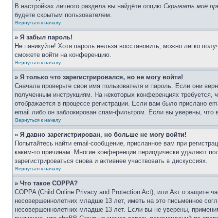
В настройках личного раздела вы найдёте опцию
Скрывать моё пр
будете скрытым пользователем.
Вернуться к началу
» Я забыл пароль!
Не паникуйте! Хотя пароль нельзя восстановить, можно легко пол
сможете войти на конференцию.
Вернуться к началу
» Я только что зарегистрировался, но не могу войти!
Сначала проверьте свои имя пользователя и пароль. Если они верн
полученным инструкциям. На некоторых конференциях требуется, 
отображается в процессе регистрации. Если вам было прислано em
email либо он заблокирован спам-фильтром. Если вы уверены, что 
Вернуться к началу
» Я давно зарегистрирован, но больше не могу войти!
Попытайтесь найти email-сообщение, присланное вам при регистрац
каким-то причинам. Многие конференции периодически удаляют по
зарегистрироваться снова и активнее участвовать в дискуссиях.
Вернуться к началу
» Что такое COPPA?
COPPA (Child Online Privacy and Protection Act), или Акт о защите
несовершеннолетних младше 13 лет, иметь на это письменное согл
несовершеннолетних младше 13 лет. Если вы не уверены, применим