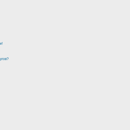
и!
угов?