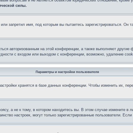
овым вопросам и не является объектом юридических отношений, кроме 
ической силы.
или запретил имя, под которым вы пытаетесь зарегистрироваться. Он т
аться авторизованным на этой конференции, а также выполняют другие ф
дности с входом или выходом с конференции, возможно, удаление cook
Параметры и настройки пользователя
астройки хранятся в базе данных конференции. Чтобы изменить их, пер
су, а не к тому, в котором находитесь вы. В этом случае измените в ли
льшинство настроек, могут только зарегистрированные пользователи. Есл