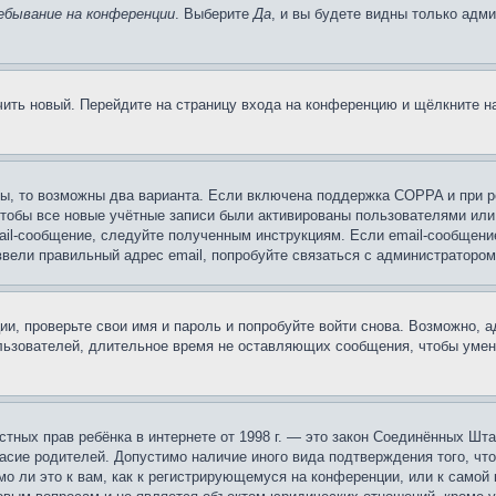
ебывание на конференции
. Выберите
Да
, и вы будете видны только адм
учить новый. Перейдите на страницу входа на конференцию и щёлкните 
ы, то возможны два варианта. Если включена поддержка COPPA и при ре
чтобы все новые учётные записи были активированы пользователями или
ail-сообщение, следуйте полученным инструкциям. Если email-сообщение
ввели правильный адрес email, попробуйте связаться с администратором
ии, проверьте свои имя и пароль и попробуйте войти снова. Возможно,
льзователей, длительное время не оставляющих сообщения, чтобы умен
 частных прав ребёнка в интернете от 1998 г. — это закон Соединённых 
асие родителей. Допустимо наличие иного вида подтверждения того, чт
о ли это к вам, как к регистрирующемуся на конференции, или к самой