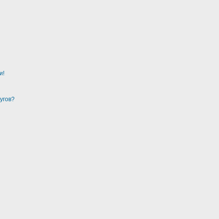
и!
угов?