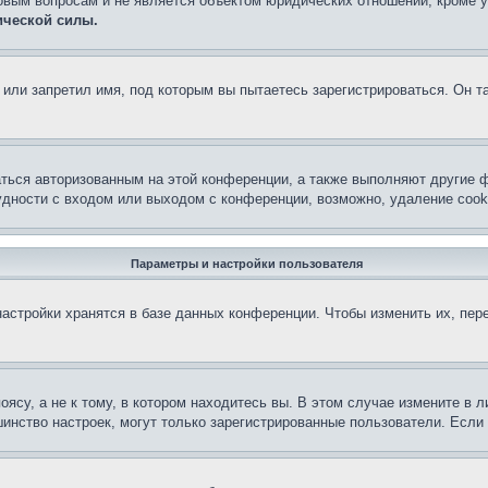
овым вопросам и не является объектом юридических отношений, кроме 
ической силы.
или запретил имя, под которым вы пытаетесь зарегистрироваться. Он т
аться авторизованным на этой конференции, а также выполняют другие ф
дности с входом или выходом с конференции, возможно, удаление cook
Параметры и настройки пользователя
астройки хранятся в базе данных конференции. Чтобы изменить их, пер
су, а не к тому, в котором находитесь вы. В этом случае измените в ли
льшинство настроек, могут только зарегистрированные пользователи. Есл