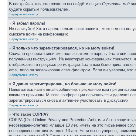
В настройках личного раздела вы найдёте опцию
Скрывать моё пр
будете скрытым пользователем.
Вернуться к началу
» Я забыл пароль!
Не паникуйте! Хотя пароль нельзя восстановить, можно легко пол
сможете войти на конференцию.
Вернуться к началу
» Я только что зарегистрировался, но не могу войти!
Сначала проверьте свои имя пользователя и пароль. Если они верн
полученным инструкциям. На некоторых конференциях требуется, 
отображается в процессе регистрации. Если вам было прислано em
email либо он заблокирован спам-фильтром. Если вы уверены, что 
Вернуться к началу
» Я давно зарегистрирован, но больше не могу войти!
Попытайтесь найти email-сообщение, присланное вам при регистрац
каким-то причинам. Многие конференции периодически удаляют по
зарегистрироваться снова и активнее участвовать в дискуссиях.
Вернуться к началу
» Что такое COPPA?
COPPA (Child Online Privacy and Protection Act), или Акт о защите
несовершеннолетних младше 13 лет, иметь на это письменное согл
несовершеннолетних младше 13 лет. Если вы не уверены, применим