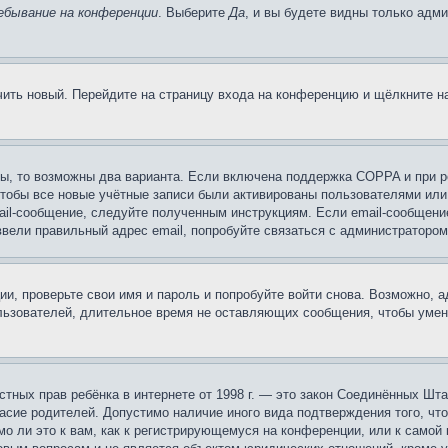
ебывание на конференции
. Выберите
Да
, и вы будете видны только адм
учить новый. Перейдите на страницу входа на конференцию и щёлкните 
ы, то возможны два варианта. Если включена поддержка COPPA и при ре
чтобы все новые учётные записи были активированы пользователями или
ail-сообщение, следуйте полученным инструкциям. Если email-сообщение
ввели правильный адрес email, попробуйте связаться с администратором
ии, проверьте свои имя и пароль и попробуйте войти снова. Возможно,
льзователей, длительное время не оставляющих сообщения, чтобы умен
 частных прав ребёнка в интернете от 1998 г. — это закон Соединённых 
асие родителей. Допустимо наличие иного вида подтверждения того, чт
о ли это к вам, как к регистрирующемуся на конференции, или к самой