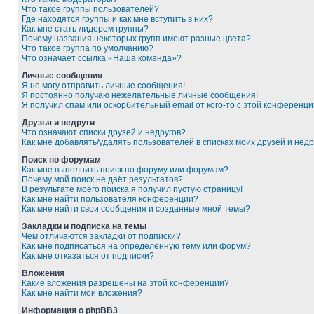
Что такое группы пользователей?
Где находятся группы и как мне вступить в них?
Как мне стать лидером группы?
Почему названия некоторых групп имеют разные цвета?
Что такое группа по умолчанию?
Что означает ссылка «Наша команда»?
Личные сообщения
Я не могу отправить личные сообщения!
Я постоянно получаю нежелательные личные сообщения!
Я получил спам или оскорбительный email от кого-то с этой конференци
Друзья и недруги
Что означают списки друзей и недругов?
Как мне добавлять/удалять пользователей в списках моих друзей и недр
Поиск по форумам
Как мне выполнить поиск по форуму или форумам?
Почему мой поиск не даёт результатов?
В результате моего поиска я получил пустую страницу!
Как мне найти пользователя конференции?
Как мне найти свои сообщения и созданные мной темы?
Закладки и подписка на темы
Чем отличаются закладки от подписки?
Как мне подписаться на определённую тему или форум?
Как мне отказаться от подписки?
Вложения
Какие вложения разрешены на этой конференции?
Как мне найти мои вложения?
Информация о phpBB3